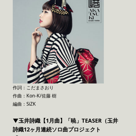
作詞：こだまさおり
作曲：Kon-K/佐藤 樹
編曲：SiZK
▼玉井詩織【1月曲】「暁」TEASER（玉井
詩織12ヶ月連続ソロ曲プロジェクト