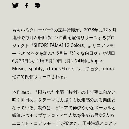
ももいろクローバーZの玉井詩織が、2023年に12ヶ月
連続で毎月20日0時にソロ曲を配信リリースするプロ
ジェクト『SHIORI TAMAI 12 Colors』よりコアラモ
―ド.とタッグを組んだ6月曲「泣くな向日葵」が明日
6月20日(火)０時[6月19日（月）24時]にApple
Music、Spotify、iTunes Store、レコチョク、mora
他にて配信リリースされる。
本作品は、「限られた季節（時間）の中で夢に向かい
咲く向日葵」をテーマに力強くも疾走感のある楽曲と
なっている。制作は、ピュアで伸びやかなボーカルと
繊細かつポップなメロディで人気を集める男女2人の
ユニット・コアラモード.が務めた。玉井詩織とコアラ