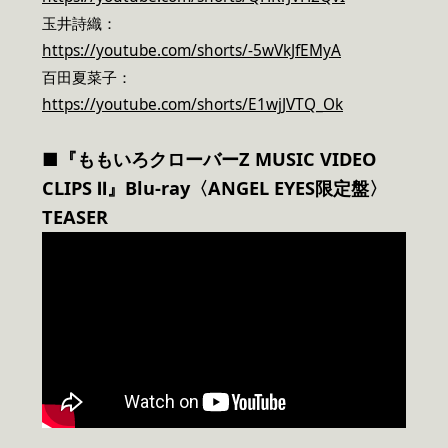
玉井詩織：
https://youtube.com/shorts/-5wVkJfEMyA
百田夏菜子：
https://youtube.com/shorts/E1wjJVTQ_Ok
■『ももいろクローバーZ MUSIC VIDEO
CLIPS Ⅱ』Blu-ray〈ANGEL EYES限定盤〉
TEASER