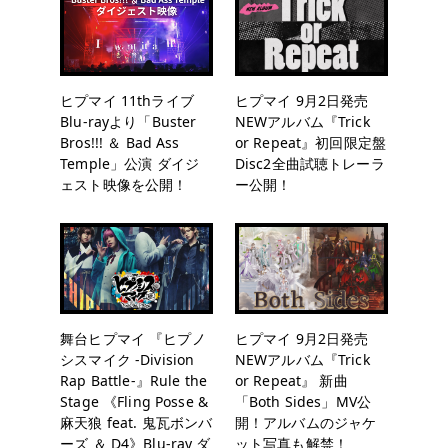
ヒプマイ 11thライブ
ヒプマイ 9月2日発売
Blu-rayより「Buster
NEWアルバム『Trick
Bros!!! ＆ Bad Ass
or Repeat』初回限定盤
Temple」公演 ダイジ
Disc2全曲試聴トレーラ
ェスト映像を公開！
ー公開！
舞台ヒプマイ 『ヒプノ
ヒプマイ 9月2日発売
シスマイク -Division
NEWアルバム『Trick
Rap Battle-』Rule the
or Repeat』 新曲
Stage 《Fling Posse &
「Both Sides」MV公
麻天狼 feat. 鬼瓦ボンバ
開！アルバムのジャケ
ーズ ＆ D4》Blu-ray ダ
ット写真も解禁！