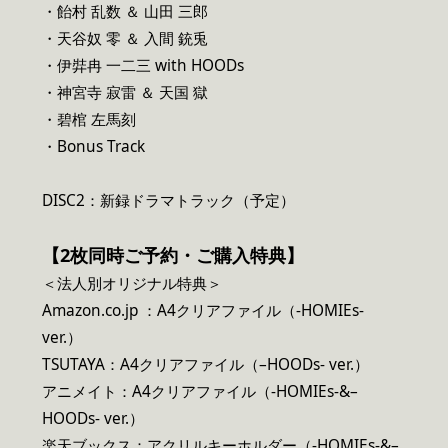
・飴村 乱数 ＆ 山田 三郎
・天谷奴 零 ＆ 入間 銃兎
・伊弉冉 一二三 with HOODs
・神宮寺 寂雷 ＆ 天国 獄
・碧棺 左馬刻
・Bonus Track
DISC2：新録ドラマトラック（予定）
【2枚同時ご予約・ご購入特典】
＜法人別オリジナル特典＞
Amazon.co.jp ：A4クリアファイル（-HOMIEs-
ver.）
TSUTAYA：A4クリアファイル（–HOODs- ver.）
アニメイト：A4クリアファイル（-HOMIEs-&–
HOODs- ver.）
楽天ブックス：アクリルキーホルダー（-HOMIEs-&–