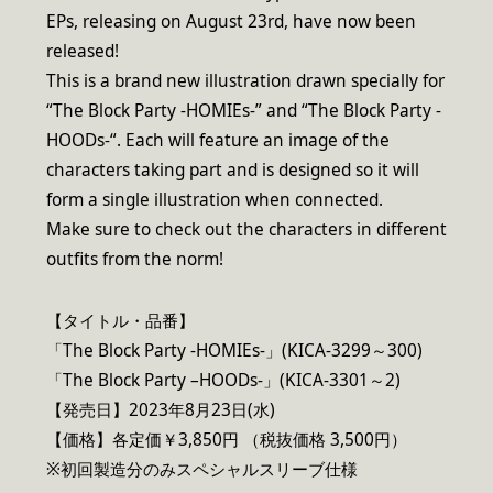
EPs, releasing on August 23rd, have now been
released!
This is a brand new illustration drawn specially for
“The Block Party -HOMIEs-” and “The Block Party -
HOODs-“. Each will feature an image of the
characters taking part and is designed so it will
form a single illustration when connected.
Make sure to check out the characters in different
outfits from the norm!
【タイトル・品番】
「The Block Party -HOMIEs-」(KICA-3299～300)
「The Block Party –HOODs-」(KICA-3301～2)
【発売日】2023年8月23日(水)
【価格】各定価￥3,850円 （税抜価格 3,500円）
※初回製造分のみスペシャルスリーブ仕様