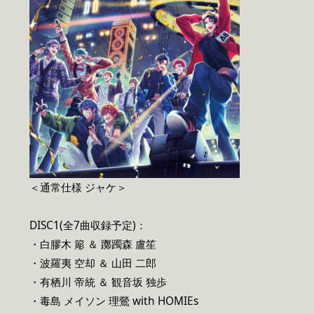
＜通常仕様 ジャケ＞
DISC1(全7曲収録予定)：
・白膠木 簓 ＆ 躑躅森 盧笙
・波羅夷 空却 ＆ 山田 二郎
・有栖川 帝統 ＆ 観音坂 独歩
・毒島 メイソン 理鶯 with HOMIEs