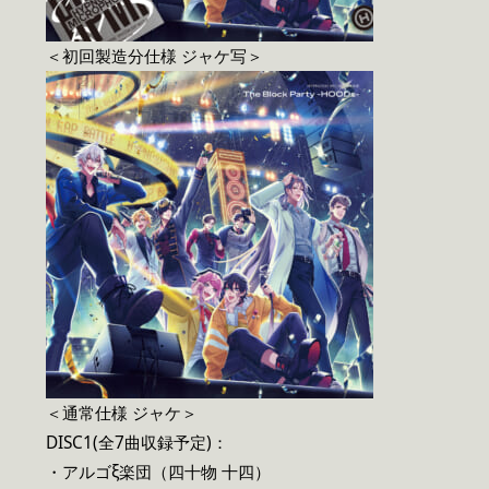
＜初回製造分仕様 ジャケ写＞
＜通常仕様 ジャケ＞
DISC1(全7曲収録予定)：
・アルゴξ楽団（四十物 十四）