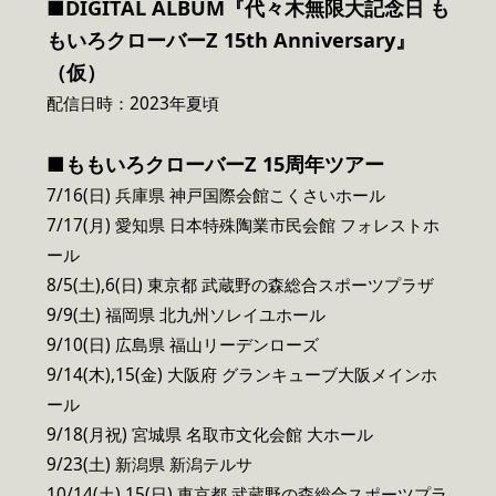
■DIGITAL ALBUM
『代々木無限大記念日 も
もいろクローバーZ 15th Anniversary』
（仮）
配信日時：2023年夏頃
■ももいろクローバーZ 15周年ツアー
7/16(日) 兵庫県 神戸国際会館こくさいホール
7/17(月) 愛知県 日本特殊陶業市民会館 フォレストホ
ール
8/5(土),6(日) 東京都 武蔵野の森総合スポーツプラザ
9/9(土) 福岡県 北九州ソレイユホール
9/10(日) 広島県 福山リーデンローズ
9/14(木),15(金) 大阪府 グランキューブ大阪メインホ
ール
9/18(月祝) 宮城県 名取市文化会館 大ホール
9/23(土) 新潟県 新潟テルサ
10/14(土),15(日) 東京都 武蔵野の森総合スポーツプラ