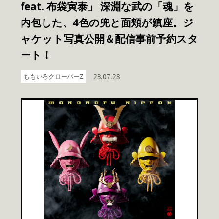
feat. 布袋寅泰」 深淵な武の「魂」を
内包した、4色の兜と面頬が鎮座。ジ
ャケット写真公開＆配信事前予約スタ
ート！
ももいろクローバーZ
23.07.28