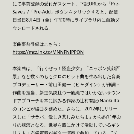
にて事前登録の受付がスタート。下記URLから「Pre-
Save」/「Pre-Add」ボタンをクリックすると、配信
日当日8月4日（金）午前0時にライブラリ内に自動ダ
ウンロードされる。
楽曲事前登録はこちら：
https://mcz.lnk.to/MNNFNIPPON
本楽曲は、「行くぜっ！怪盗少女」「ニッポン笑顔百
景」など数々のももクロのヒット曲を生み出した音楽
プロデューサー・前山田健一（ヒャダイン）が作詞・
作曲を担当、新進気鋭且つ一筋縄ではいかないサウン
ドアプローチを常に試みる作家の辻村有記/Naoki Itai
のコンビが編曲を務めた。さらに、2012年にリリー
スした「サラバ、愛しき悲しみたちよ」から約11年ぶ
りの競演となる、世界を股にかけて活動しているギタ
リスト・布袋寅泰がギター演奏で参加している。“メ