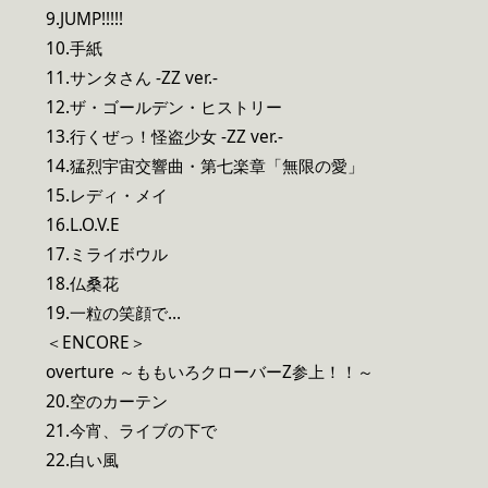
9.JUMP!!!!!
10.手紙
11.サンタさん -ZZ ver.-
12.ザ・ゴールデン・ヒストリー
13.行くぜっ！怪盗少女 -ZZ ver.-
14.猛烈宇宙交響曲・第七楽章「無限の愛」
15.レディ・メイ
16.L.O.V.E
17.ミライボウル
18.仏桑花
19.一粒の笑顔で…
＜ENCORE＞
overture ～ももいろクローバーZ参上！！～
20.空のカーテン
21.今宵、ライブの下で
22.白い風