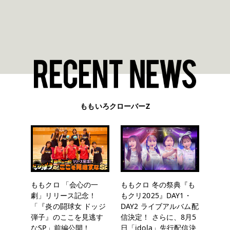
ももいろクローバーZ
ももクロ 「会心の一
ももクロ 冬の祭典『も
劇」リリース記念！
もクリ2025』DAY1・
「『炎の闘球女 ドッジ
DAY2 ライブアルバム配
弾子』のここを見逃す
信決定！ さらに、8月5
なSP」前編公開！
日「idola」先行配信決