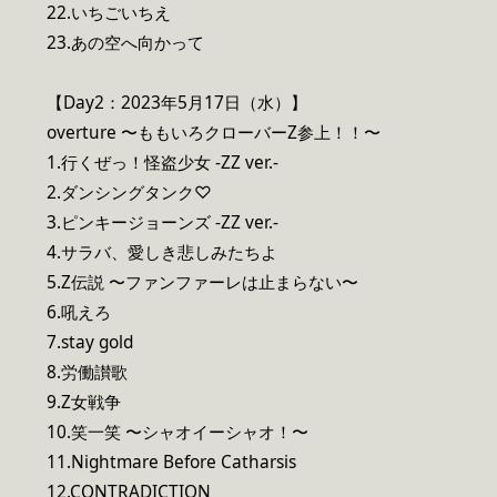
22.いちごいちえ
23.あの空へ向かって
【Day2：2023年5月17日（水）】
overture 〜ももいろクローバーZ参上！！〜
1.行くぜっ！怪盗少女 -ZZ ver.-
2.ダンシングタンク♡
3.ピンキージョーンズ -ZZ ver.-
4.サラバ、愛しき悲しみたちよ
5.Z伝説 〜ファンファーレは止まらない〜
6.吼えろ
7.stay gold
8.労働讃歌
9.Z女戦争
10.笑一笑 〜シャオイーシャオ！〜
11.Nightmare Before Catharsis
12.CONTRADICTION