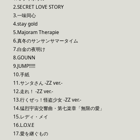
2.SECRET LOVE STORY
3.一味同心
4.stay gold
5.Majoram Therapie
6.真冬のサンサンサマータイム
7.白金の夜明け
8.GOUNN
9.JUMP!!!!!
10.手紙
11.サンタさん -ZZ ver.-
12.走れ！ -ZZ ver.-
13.行くぜっ！怪盗少女 -ZZ ver.-
14.猛烈宇宙交響曲・第七楽章「無限の愛」
15.レディ・メイ
16.L.O.V.E
17.愛を継ぐもの