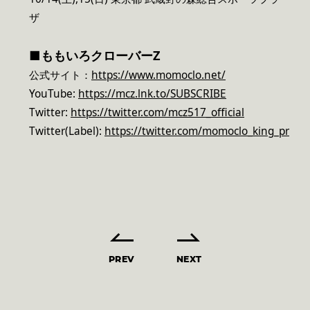
ザ
■
ももいろクローバーZ
公式サイト：
https://www.momoclo.net/
YouTube:
https://mcz.lnk.to/SUBSCRIBE
Twitter:
https://twitter.com/mcz517_official
Twitter(Label):
https://twitter.com/momoclo_king_pr
PREV
NEXT