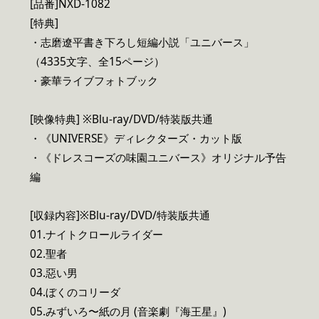
[品番]NXD-1082
[特典]
・志磨遼平書き下ろし短編小説「ユニバース」
（4335文字、全15ページ）
・豪華ライブフォトブック
[映像特典] ※Blu-ray/DVD/特装版共通
・《UNIVERSE》ディレクターズ・カット版
・《ドレスコーズの味園ユニバース》オリジナル予告
編
[収録内容]※Blu-ray/DVD/特装版共通
01.ナイトクロールライダー
02.聖者
03.惡い男
04.ぼくのコリーダ
05.みずいろ〜紙の月 (音楽劇『海王星』)