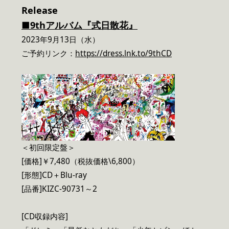
Release
■9thアルバム『式日散花』
2023年9月13日（水）
ご予約リンク：
https://dress.lnk.to/9thCD
＜初回限定盤＞
[価格]￥7,480（税抜価格\6,800）
[形態]CD＋Blu-ray
[品番]KIZC-90731～2
[CD収録内容]