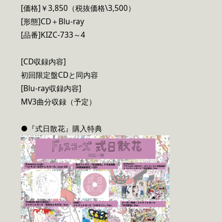
[価格]￥3,850（税抜価格\3,500）
[形態]CD＋Blu-ray
[品番]KIZC-733～4
[CD収録内容]
初回限定盤CDと同内容
[Blu-ray収録内容]
MV3曲分収録（予定）
●『式日散花』購入特典