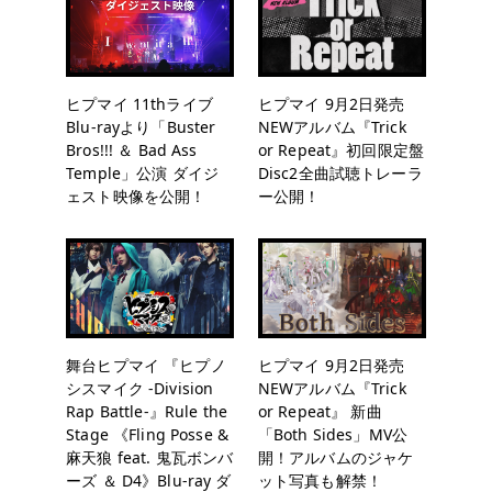
ヒプマイ 11thライブ
ヒプマイ 9月2日発売
Blu-rayより「Buster
NEWアルバム『Trick
Bros!!! ＆ Bad Ass
or Repeat』初回限定盤
Temple」公演 ダイジ
Disc2全曲試聴トレーラ
ェスト映像を公開！
ー公開！
舞台ヒプマイ 『ヒプノ
ヒプマイ 9月2日発売
シスマイク -Division
NEWアルバム『Trick
Rap Battle-』Rule the
or Repeat』 新曲
Stage 《Fling Posse &
「Both Sides」MV公
麻天狼 feat. 鬼瓦ボンバ
開！アルバムのジャケ
ーズ ＆ D4》Blu-ray ダ
ット写真も解禁！