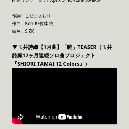
配信リンク一覧：
https://SHIORI.lnk.to/aktk
作詞：こだまさおり
作曲：Kon-K/佐藤 樹
編曲：SiZK
▼玉井詩織【1月曲】「暁」TEASER（玉井
詩織12ヶ月連続ソロ曲プロジェクト
『SHIORI TAMAI 12 Colors』）