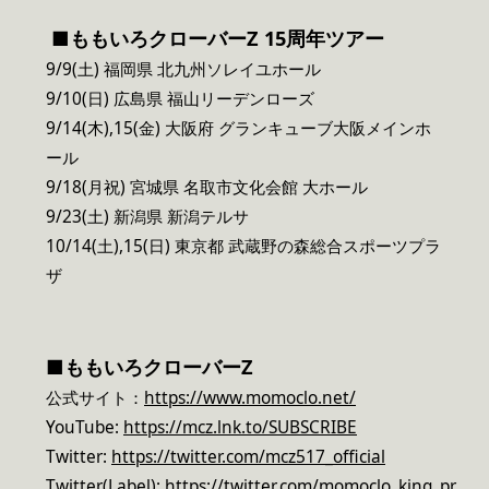
■ももいろクローバーZ 15周年ツアー
9/9(土) 福岡県 北九州ソレイユホール
9/10(日) 広島県 福山リーデンローズ
9/14(木),15(金) 大阪府 グランキューブ大阪メインホ
ール
9/18(月祝) 宮城県 名取市文化会館 大ホール
9/23(土) 新潟県 新潟テルサ
10/14(土),15(日) 東京都 武蔵野の森総合スポーツプラ
ザ
■
ももいろクローバーZ
公式サイト：
https://www.momoclo.net/
YouTube:
https://mcz.lnk.to/SUBSCRIBE
Twitter:
https://twitter.com/mcz517_official
Twitter(Label):
https://twitter.com/momoclo_king_pr