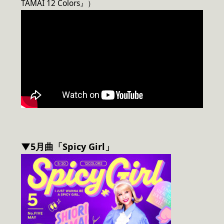
TAMAI 12 Colors』）
▼5月曲「Spicy Girl」