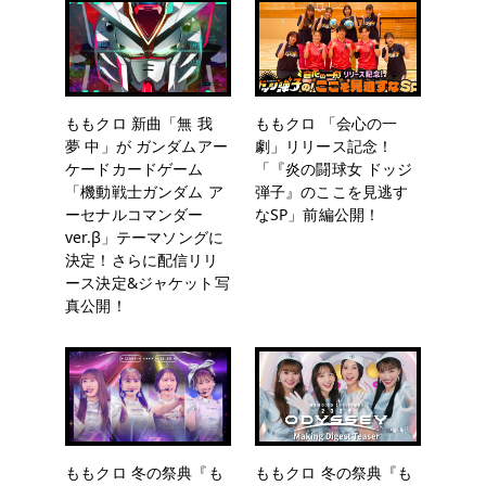
ももクロ 新曲「無 我
ももクロ 「会心の一
夢 中」が ガンダムアー
劇」リリース記念！
ケードカードゲーム
「『炎の闘球女 ドッジ
「機動戦士ガンダム ア
弾子』のここを見逃す
ーセナルコマンダー
なSP」前編公開！
ver.β」テーマソングに
決定！さらに配信リリ
ース決定&ジャケット写
真公開！
ももクロ 冬の祭典『も
ももクロ 冬の祭典『も