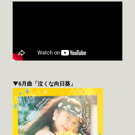
▼6月曲「泣くな向日葵」