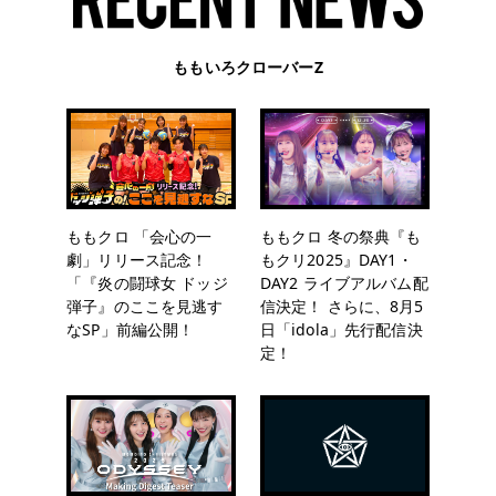
ももいろクローバーZ
ももクロ 「会心の一
ももクロ 冬の祭典『も
劇」リリース記念！
もクリ2025』DAY1・
「『炎の闘球女 ドッジ
DAY2 ライブアルバム配
弾子』のここを見逃す
信決定！ さらに、8月5
なSP」前編公開！
日「idola」先行配信決
定！