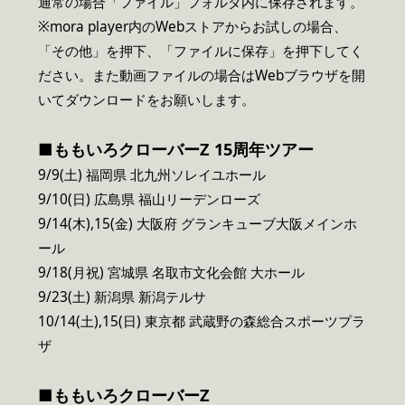
通常の場合「ファイル」フォルダ内に保存されます。
※mora player内のWebストアからお試しの場合、
「その他」を押下、「ファイルに保存」を押下してく
ださい。また動画ファイルの場合はWebブラウザを開
いてダウンロードをお願いします。
■ももいろクローバーZ 15周年ツアー
9/9(土) 福岡県 北九州ソレイユホール
9/10(日) 広島県 福山リーデンローズ
9/14(木),15(金) 大阪府 グランキューブ大阪メインホ
ール
9/18(月祝) 宮城県 名取市文化会館 大ホール
9/23(土) 新潟県 新潟テルサ
10/14(土),15(日) 東京都 武蔵野の森総合スポーツプラ
ザ
■
ももいろクローバーZ