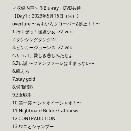
＜収録内容＞ ※Blu-ray・DVD共通
【Day1：2023年5月16日（火）】
overture 〜ももいろクローバーZ参上！！〜
1.行くぜっ！怪盗少女 -ZZ ver.-
2.ダンシングタンク♡
3.ピンキージョーンズ -ZZ ver.-
4.サラバ、愛しき悲しみたちよ
5.Z伝説 〜ファンファーレは止まらない〜
6.吼えろ
7.stay gold
8.労働讃歌
9.Z女戦争
10.笑一笑 〜シャオイーシャオ！〜
11.Nightmare Before Catharsis
12.CONTRADICTION
13.ワニとシャンプー