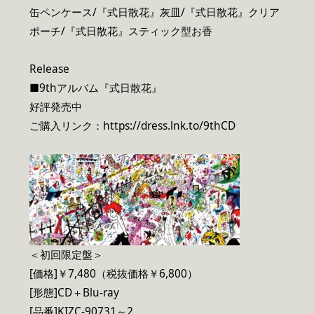
缶ペンケース/『式日散花』灰皿/『式日散花』クリア
ポーチ/『式日散花』スティック型お香
Release
■9thアルバム『式日散花』
好評発売中
ご購入リンク：https://dress.lnk.to/9thCD
＜初回限定盤＞
[価格]￥7,480（税抜価格￥6,800）
[形態]CD＋Blu-ray
[品番]KIZC-90731～2