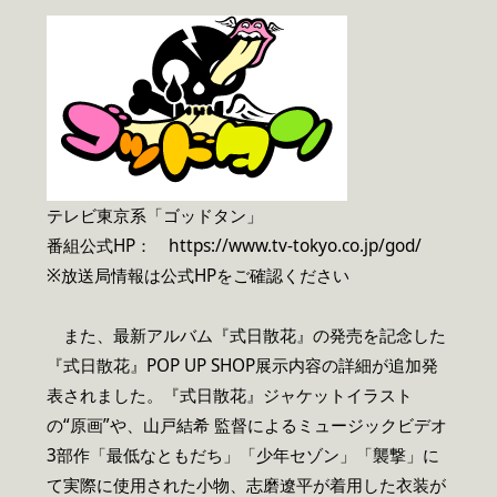
テレビ東京系「ゴッドタン」
番組公式HP： https://www.tv-tokyo.co.jp/god/
※放送局情報は公式HPをご確認ください
また、最新アルバム『式日散花』の発売を記念した
『式日散花』POP UP SHOP展示内容の詳細が追加発
表されました。『式日散花』ジャケットイラスト
の“原画”や、山戸結希 監督によるミュージックビデオ
3部作「最低なともだち」「少年セゾン」「襲撃」に
て実際に使用された小物、志磨遼平が着用した衣装が