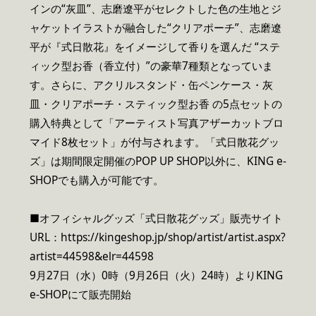
インの“灰皿”、志磨遼平がセレクトした色の生地とジ
ャケットイラストが融合した“クリアポーチ”、志磨遼
平が『式日散花』をイメージして香りを選んだ “ステ
ィック型お香（香立付）”の豪華7種類となっていま
す。さらに、アクリルスタンド・缶ペンケース・灰
皿・クリアポーチ・スティック型お香 の5点セットの
購入特典として「アーティスト写真アザーカットブロ
マイド8枚セット」が付与されます。「式日散花グッ
ズ」は期間限定開催のPOP UP SHOP以外に、KING e-
SHOPでも購入が可能です。
■オフィシャルグッズ「式日散花グッズ」販売サイト
URL：https://kingeshop.jp/shop/artist/artist.aspx?
artist=44598&elr=44598
9月27日（水）0時（9月26日（火）24時）よりKING
e-SHOPにて販売開始