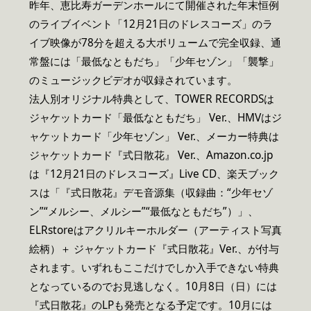
昨年、恵比寿ガーデンホールにて開催された年末恒例
のライブイベント「12月21日のドレスコーズ」のラ
イブ映像が78分を超える大ボリュームで完全収録、通
常盤には「最低なともだち」「少年セゾン」「襲撃」
のミュージックビデオが収録されています。
法人別オリジナル特典として、TOWER RECORDSは
ジャケットカード「最低なともだち」 Ver.、HMVはジ
ャケットカード「少年セゾン」 Ver.、メーカー特典は
ジャケットカード『式日散花』 Ver.、Amazon.co.jp
は『12月21日のドレスコーズ』Live CD、楽天ブック
スは「『式日散花』デモ音源集（収録曲：“少年セゾ
ン”“メルシー、メルシー”“最低なともだち”）」、
ELRstoreはアクリルキーホルダー（アーティスト写真
絵柄）＋ ジャケットカード『式日散花』Ver.、が付与
されます。いずれもここだけでしか入手できない特典
となっているのでお見逃しなく。10月8日（日）には
『式日散花』のLPも発売となる予定です。10月には