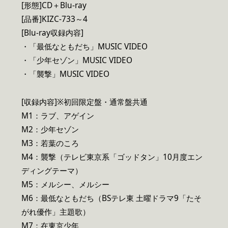
[形態]CD＋Blu-ray
[品番]KIZC-733～4
[Blu-ray収録内容]
・「最低なともだち」MUSIC VIDEO
・「少年セゾン」MUSIC VIDEO
・「襲撃」MUSIC VIDEO
[収録内容]※初回限定盤・通常盤共通
M1：ラブ、アゲイン
M2：少年セゾン
M3：若葉のころ
M4：襲撃（テレビ東京系「ゴッドタン」10月度エン
ディングテーマ）
M5：メルシー、メルシー
M6：最低なともだち（BSテレ東 土曜ドラマ9「たそ
がれ優作」主題歌）
M7：在東京少年