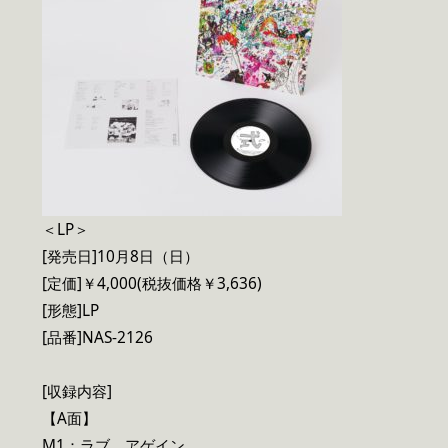
＜LP＞
[発売日]10月8日（日）
[定価]￥4,000(税抜価格￥3,636)
[形態]LP
[品番]NAS-2126
[収録内容]
【A面】
M1：ラブ、アゲイン