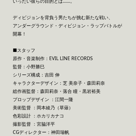
いったい彼らの目的とは……。
ディビジョンを背負う男たちが挑む新たな戦い、
アンダーグラウンド・ディビジョン・ラップバトルが
開幕！
■スタッフ
原作・音楽制作：EVIL LINE RECORDS
監督：小野勝巳
シリーズ構成：吉田 伸
キャラクターデザイン：芝 美奈子・森田莉奈
総作画監督：森田莉奈・落合 瞳・黒岩裕美
プロップデザイン ：江間一隆
美術監督 ：岡本綾乃（草薙）
色彩設計 ：ホカリカナコ
撮影監督 ：宮脇洋平
CGディレクター：神田瑞帆