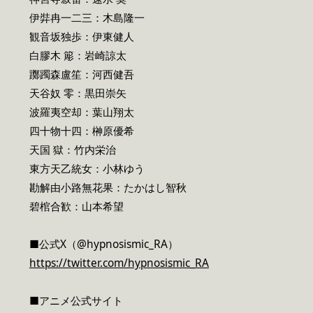
伊弉冉一二三：木島隆一
観音坂独歩：伊東健人
白膠木 簓：岩崎諒太
躑躅森盧笙：河西健吾
天谷奴 零：黒田崇矢
波羅夷空却：葉山翔太
四十物十四：榊原優希
天国 獄：竹内栄治
東方天乙統女：小林ゆう
勘解由小路無花果：たかはし智秋
碧棺合歓：山本希望
■公式X（@hypnosismic_RA）
https://twitter.com/hypnosismic_RA
■アニメ公式サイト