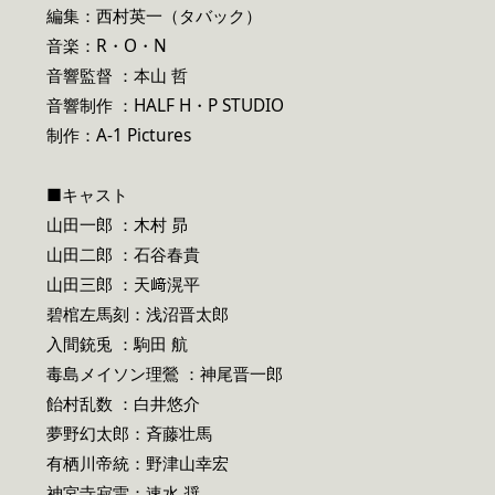
編集：西村英一（タバック）
音楽：R・O・N
音響監督 ：本山 哲
音響制作 ：HALF H・P STUDIO
制作：A-1 Pictures
■キャスト
山田一郎 ：木村 昴
山田二郎 ：石谷春貴
山田三郎 ：天﨑滉平
碧棺左馬刻：浅沼晋太郎
入間銃兎 ：駒田 航
毒島メイソン理鶯 ：神尾晋一郎
飴村乱数 ：白井悠介
夢野幻太郎：斉藤壮馬
有栖川帝統：野津山幸宏
神宮寺寂雷：速水 奨