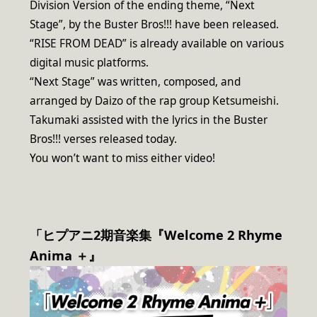
Division Version of the ending theme, “Next
Stage”, by the Buster Bros!!! have been released.
“RISE FROM DEAD” is already available on various
digital music platforms.
“Next Stage” was written, composed, and
arranged by Daizo of the rap group Ketsumeishi.
Takumaki assisted with the lyrics in the Buster
Bros!!! verses released today.
You won’t want to miss either video!
「ヒプアニ2期音楽集『Welcome 2 Rhyme
Anima ＋』