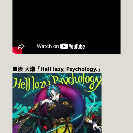
■湊 大瀬「Hell lazy, Psychology.」