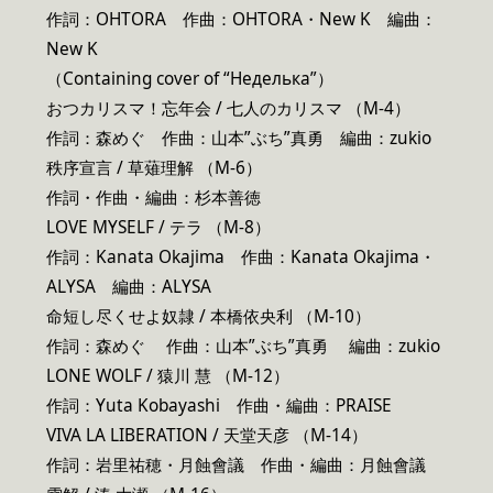
作詞：OHTORA 作曲：OHTORA・New K 編曲：
New K
（Containing cover of “Неделька”）
おつカリスマ！忘年会 / 七人のカリスマ （M-4）
作詞：森めぐ 作曲：山本”ぶち”真勇 編曲：zukio
秩序宣言 / 草薙理解 （M-6）
作詞・作曲・編曲：杉本善徳
LOVE MYSELF / テラ （M-8）
作詞：Kanata Okajima 作曲：Kanata Okajima・
ALYSA 編曲：ALYSA
命短し尽くせよ奴隷 / 本橋依央利 （M-10）
作詞：森めぐ 作曲：山本”ぶち”真勇 編曲：zukio
LONE WOLF / 猿川 慧 （M-12）
作詞：Yuta Kobayashi 作曲・編曲：PRAISE
VIVA LA LIBERATION / 天堂天彦 （M-14）
作詞：岩里祐穂・月蝕會議 作曲・編曲：月蝕會議