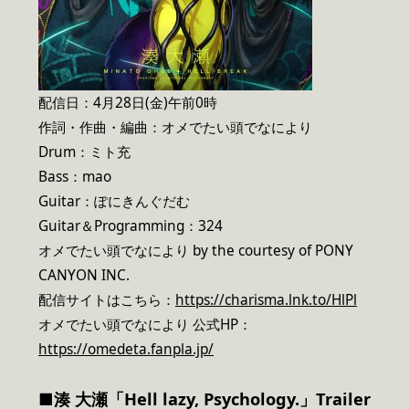
配信日：4月28日(金)午前0時
作詞・作曲・編曲：オメでたい頭でなにより
Drum：ミト充
Bass：mao
Guitar：ぽにきんぐだむ
Guitar＆Programming：324
オメでたい頭でなにより by the courtesy of PONY
CANYON INC.
配信サイトはこちら：
https://charisma.lnk.to/HlPl
オメでたい頭でなにより 公式HP：
https://omedeta.fanpla.jp/
■湊 大瀬「Hell lazy, Psychology.」Trailer