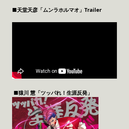
■天堂天彦「ムンラホルマオ」Trailer
■
猿川 慧「ツッパれ！生涯反発」