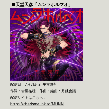
■天堂天彦「ムンラホルマオ」
配信日：7月7日(金)午前0時
作詞：岩里祐穂 作曲・編曲：月蝕會議
配信サイトはこちら：
https://charisma.lnk.to/MUNN