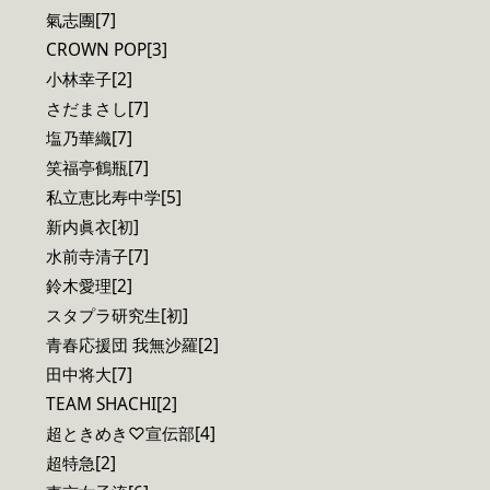
氣志團[7]
CROWN POP[3]
小林幸子[2]
さだまさし[7]
塩乃華織[7]
笑福亭鶴瓶[7]
私立恵比寿中学[5]
新内眞衣[初]
水前寺清子[7]
鈴木愛理[2]
スタプラ研究生[初]
青春応援団 我無沙羅[2]
田中将大[7]
TEAM SHACHI[2]
超ときめき♡宣伝部[4]
超特急[2]