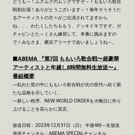
どうも～！ムクムクのムックですぞ～！ももいろ歌合
戦初出場！ありがとうございます～！毎年そうそうた
るアーティストの方々がご出演されてますから
ね、、、わたくしたちももう、ドッキドキですぞ。ガ
チャピンとた～くさん練習して、本番に挑みますの
で！みなさま、横浜アリーナで会いましょうね～。
■
ABEMA
『第
7
回
ももいろ歌合戦〜超豪華
アーティストと年越し
8
時間無料生放送〜』
番組概要
―乱れた世の中にももいろ歌合戦が次の世代へ紡ぐ新
たな品格を示していく。
―新しい秩序、NEW WORLD ORDERを大晦日に作り
上げることを高らかに宣言。
放送日程：2023年12月31日（日） 午後4時～生放送
放送チャンネル：ABEMA SPECIALチャンネル