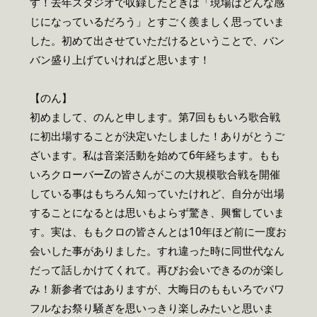
す！去年スタジオで収録したときは「現場はどんな感
じになっているだろう」とすごく羨ましく思っていま
した。初めて出させていただけるということで、バン
バン盛り上げていければと思います！
【のん】
初めまして、のんと申します。第7回ももいろ歌合戦
に初出場することが決定いたしました！ありがとうご
ざいます。私は音楽活動を始めて6年経ちます。もも
いろクローバーZの皆さんがこの大規模歌合戦を開催
している事はもちろん知っていたけれど、自分が出場
することになるとは思いもよらず驚き、興奮していま
す。実は、ももクロの皆さんとは10年ほど前に一度お
会いした事がありました。すれ違った時に同世代なん
だって話しかけてくれて。再びお会いできるのが楽し
み！新参者ではありますが、大晦日のももいろでパワ
フルなお祭り騒ぎを思いっきり楽しみたいと思いま