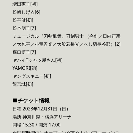
増田惠子[初]
松崎しげる[6]
松平健[初]
松本明子[7]
ミュージカル『刀剣乱舞』刀剣男士 （今剣／日向正宗
／大包平／小竜景光／大般若長光／へし切長谷部）[2]
森口博子[7]
ヤバイTシャツ屋さん[初]
YAMORI[初]
ヤングスキニー[初]
龍宮城[初]
■
チケット情報
日程 2023年12月31日（日）
場所 神奈川県・横浜アリーナ
開場 15:30 / 開演 17:00
☆開場時間中にオープニングアクトのパフォーマンス