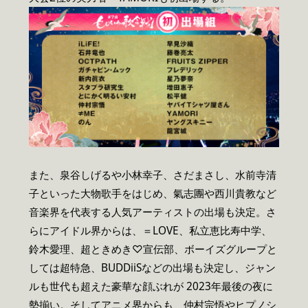
また、泉谷しげるや小林幸子、さだまさし、水前寺清
子といった大物歌手をはじめ、氣志團や西川貴教など
音楽界を代表する人気アーティストの出場も決定。さ
らにアイドル界からは、＝LOVE、私立恵比寿中学、
鈴木愛理、超ときめき♡宣伝部、ボーイズグループと
しては超特急、BUDDiiSなどの出場も決定し、ジャン
ルも世代も超えた豪華な顔ぶれが 2023年最後の夜に
勢揃い。そしてアニメ界からも、仲村宗悟やヒプノシ