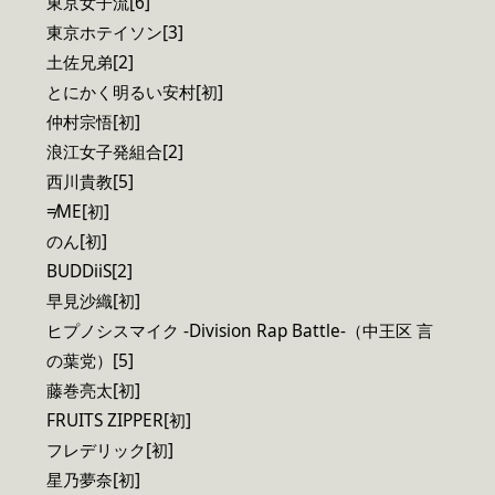
東京女子流[6]
東京ホテイソン[3]
土佐兄弟[2]
とにかく明るい安村[初]
仲村宗悟[初]
浪江女子発組合[2]
西川貴教[5]
≠ME[初]
のん[初]
BUDDiiS[2]
早見沙織[初]
ヒプノシスマイク -Division Rap Battle-（中王区 言
の葉党）[5]
藤巻亮太[初]
FRUITS ZIPPER[初]
フレデリック[初]
星乃夢奈[初]