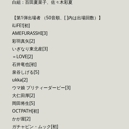
白組：百田夏菜子、佐々木彩夏
【第1弾出場者 （50音順、[ ]内は出場回数）】
iLiFE![初]
AMEFURASSHI[3]
彩羽真矢[2]
いぎなり東北産[3]
＝LOVE[2]
石井竜也[初]
泉谷しげる[5]
ukka[2]
ウマ娘 プリティーダービー[3]
大仁田厚[2]
岡田将生[5]
OCTPATH[初]
かが屋[2]
ガチャピン・ムック[初]