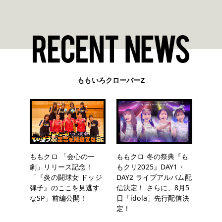
ももいろクローバーZ
ももクロ 「会心の一
ももクロ 冬の祭典『も
劇」リリース記念！
もクリ2025』DAY1・
「『炎の闘球女 ドッジ
DAY2 ライブアルバム配
弾子』のここを見逃す
信決定！ さらに、8月5
なSP」前編公開！
日「idola」先行配信決
定！