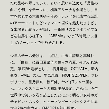
たな品格を示していく」という思いを込めた「品格の
向こう側」をテーマに、横浜アリーナを会場とし、日
本を代表する大御所や今年のトレンドを代表する話題
のアーティストなどジャンルの垣根を越えたさまざま
な出場者が続々と登場し、一夜限りのコラボライブな
どを披露する様子を、「ABEMA」では “8時間ぶっ通
し”のノーカットで生放送される。
今年のチーム分けは、「紅組」に玉井詩織と高城れ
に、「白組」に百田夏菜子と佐々木彩夏がそれぞれ決
定。第1弾出場者として、石井竜也、OCTPATH、新内
眞衣、≠ME、のん、早見沙織、FRUITS ZIPPER、フレ
デリック、星乃夢奈、松平健、ヤバイTシャツ屋さ
ん、ヤングスキニーらの初出場が決定。さらに、今年
世界中で笑いを巻き起こしたとにかく明るい安村やガ
チャピン・ムック、ヒューマンビートボックスの世界
大会2位の実力者・YAMORIも初出場する。