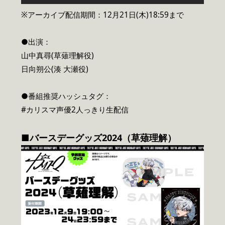
※アーカイブ配信期間：12月21日(木)18:59まで
●出演：
山中真尋(草薙理解役)
日向朔公(湊 大瀬役)
●番組推奨ハッシュタグ：
#カリスマ声優2人っきり生配信
■バースデーグッズ2024（草薙理解）