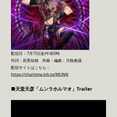
配信日：7月7日(金)午前0時
作詞：岩里祐穂 作曲・編曲：月蝕會議
配信サイトはこちら：
https://charisma.lnk.to/MUNN
■天堂天彦「ムンラホルマオ」Trailer