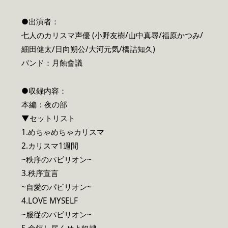
●出演者：
七人のカリスマ声優 (小野友樹/山中真尋/福原かつみ/
細田健太/日向朔公/大河元気/橋詰知久)
バンド：月蝕會議
●収録内容：
本編：夜の部
▼セットリスト
1.めちゃめちゃカリスマ
2.カリスマ1週間
~秩序のパビリオン~
3.秩序宣言
~自愛のパビリオン~
4.LOVE MYSELF
~服従のパビリオン~