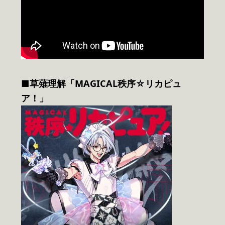
■草薙理解「MAGICAL秩序☆リカピュ
ア！」