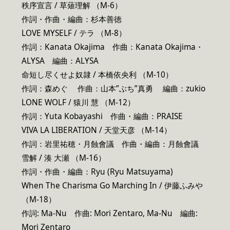
秩序宣言 / 草薙理解 （M-6）
作詞・作曲・編曲：杉本善徳
LOVE MYSELF / テラ （M-8）
作詞：Kanata Okajima 作曲：Kanata Okajima・
ALYSA 編曲：ALYSA
命短し尽くせよ奴隷 / 本橋依央利 （M-10）
作詞：森めぐ 作曲：山本”ぶち”真勇 編曲：zukio
LONE WOLF / 猿川 慧 （M-12）
作詞：Yuta Kobayashi 作曲・編曲：PRAISE
VIVA LA LIBERATION / 天堂天彦 （M-14）
作詞：岩里祐穂・月蝕會議 作曲・編曲：月蝕會議
雪解 / 湊 大瀬 （M-16）
作詞・作曲・編曲：Ryu (Ryu Matsuyama)
When The Charisma Go Marching In / 伊藤ふみや
（M-18）
作詞: Ma-Nu 作曲: Mori Zentaro, Ma-Nu 編曲:
Mori Zentaro