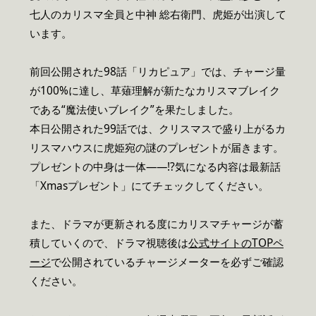
七人のカリスマ全員と中神 総右衛門、虎姫が出演して
います。
前回公開された98話「リカピュア」では、チャージ量
が100%に達し、草薙理解が新たなカリスマブレイク
である“魔法使いブレイク”を果たしました。
本日公開された99話では、クリスマスで盛り上がるカ
リスマハウスに虎姫宛の謎のプレゼントが届きます。
プレゼントの中身は一体――!?気になる内容は最新話
「Xmasプレゼント」にてチェックしてください。
また、ドラマが更新される度にカリスマチャージが蓄
積していくので、ドラマ視聴後は
公式サイトのTOPペ
ージ
で公開されているチャージメーターを必ずご確認
ください。