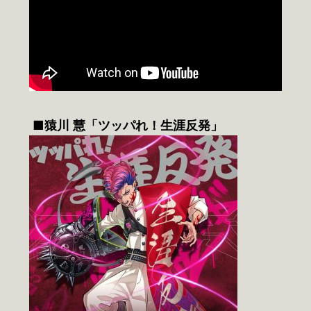
■
猿川 慧「ツッパれ！生涯反発」