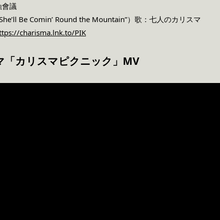
蝕會議
f “She’ll Be Comin’ Round the Mountain”）歌：七人のカリスマ
ttps://charisma.lnk.to/PIK
マ「カリスマピクニック」MV