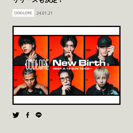
ODDLORE
24.01.21