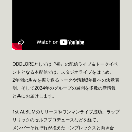
ODDLOREとしては〝初〟の配信ライブ＆トークイベ
ントとなる本配信では、スタジオライブをはじめ、
2年間の歩みを振り返るトークや活動3年目への決意表
明、そして2024年のグループの展開を多数の新情報
と共にお届けします。
1st ALBUMのリリースやワンマンライブ成功、ラップ
リリックのセルフプロデュースなどを経て、
メンバーそれぞれが抱えたコンプレックスと向き合