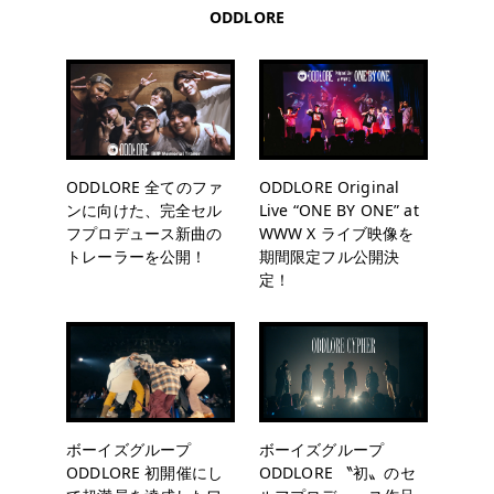
ODDLORE
ODDLORE 全てのファ
ODDLORE Original
ンに向けた、完全セル
Live “ONE BY ONE” at
フプロデュース新曲の
WWW X ライブ映像を
トレーラーを公開！
期間限定フル公開決
定！
ボーイズグループ
ボーイズグループ
ODDLORE 初開催にし
ODDLORE 〝初〟のセ