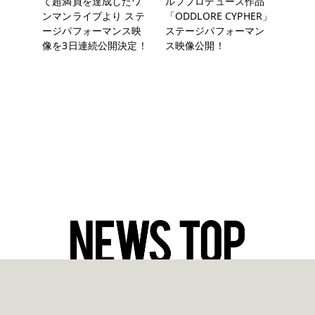
て超満員を達成したワ
ルフプロデュース作品
ンマンライブより ステ
「ODDLORE CYPHER」
ージパフォーマンス映
ステージパフォーマン
像を3日連続公開決定！
ス映像公開！