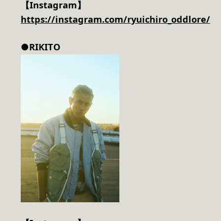
【Instagram】
https://instagram.com/ryuichiro_oddlore/
●RIKITO