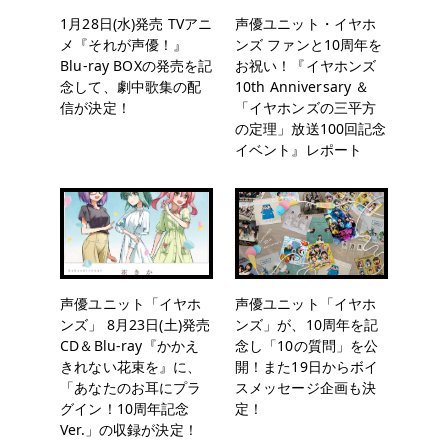
1月28日(水)発売 TVアニ
声優ユニット・イヤホ
メ『それが声優！』
ンズ ファンと10周年を
Blu-ray BOXの発売を記
お祝い！『イヤホンズ
念して、劇中歌集の配
10th Anniversary ＆
信が決定！
「イヤホンズの三平方
の定理」放送100回記念
イベント』レポート
声優ユニット「イヤホ
声優ユニット「イヤホ
ンズ」 8月23日(土)発売
ンズ」が、10周年を記
CD＆Blu-ray『かかえ
念し「10の質問」を公
きれない花束を』に、
開！また19日からボイ
「あなたのお耳にプラ
スメッセージ企画も決
グイン！10周年記念
定！
Ver.」の収録が決定！