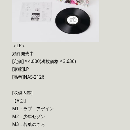
＜LP＞
好評発売中
[定価]￥4,000(税抜価格￥3,636)
[形態]LP
[品番]NAS-2126
[収録内容]
【A面】
M1：ラブ、アゲイン
M2：少年セゾン
M3：若葉のころ