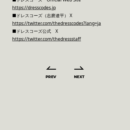
https://dresscodes.jp
■ドレスコーズ（志磨遼平） X
https://twitter.com/thedresscodes?lang=ja
■ドレスコーズ公式 X
https://twitter.com/thedressstaff
PREV
NEXT