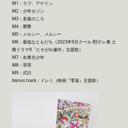
M1：ラブ、アゲイン
M2：少年セゾン
M3：若葉のころ
M4：襲撃
M5：メルシー、メルシー
M6：最低なともだち（2023年9月クール BSテレ東 土
曜ドラマ9「たそがれ優作」主題歌）
M7：在東京少年
M8：罪罪
M9：式日
bonus track：ドレミ（映画『零落』主題歌）