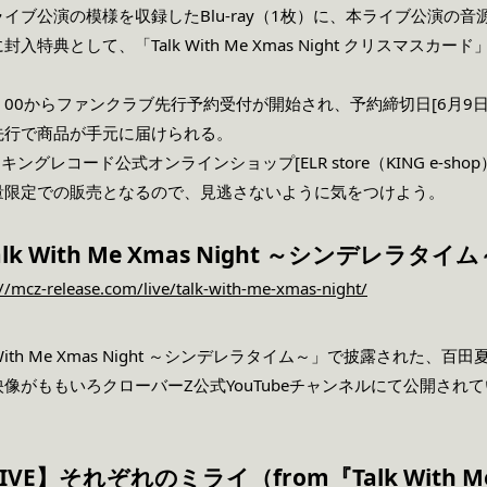
イブ公演の模様を収録したBlu-ray（1枚）に、本ライブ公演の音
特典として、「Talk With Me Xmas Night クリスマスカ
：00からファンクラブ先行予約受付が開始され、予約締切日[6月9日
先行で商品が手元に届けられる。
ングレコード公式オンラインショップ[ELR store（KING e-s
量限定での販売となるので、見逃さないように気をつけよう。
k With Me Xmas Night ～シンデレラタイム～
://mcz-release.com/live/talk-with-me-xmas-night/
 With Me Xmas Night ～シンデレラタイム～」で披露された
像がももいろクローバーZ公式YouTubeチャンネルにて公開され
E】それぞれのミライ（from『Talk With Me