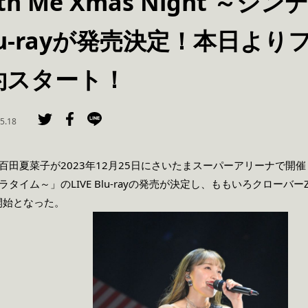
With Me Xmas Night 
 Blu-rayが発売決定！本日よ
約スタート！
5.18
田夏菜子が2023年12月25日にさいたまスーパーアリーナで開催したソ
デレラタイム～」のLIVE Blu-rayの発売が決定し、ももいろクローバーZ
開始となった。