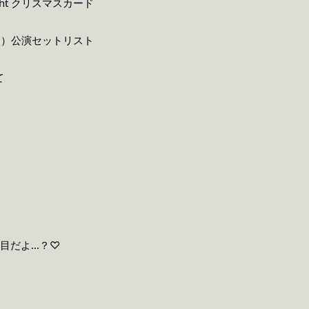
 Night クリスマスカード
（月）公演セットリスト
て
駄目だよ…？♡