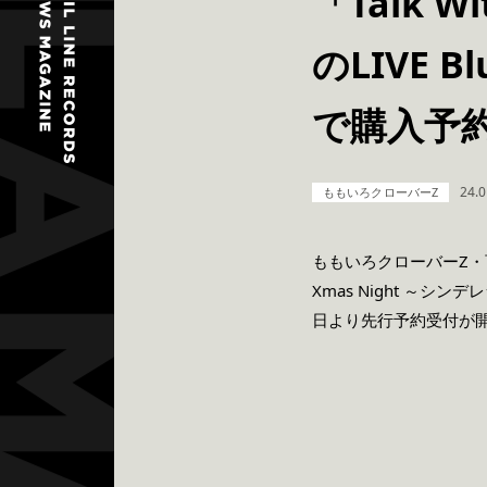
「Talk 
のLIVE
で購入予
24.0
ももいろクローバーZ
ももいろクローバーZ・百
Xmas Night ～シン
日より先行予約受付が