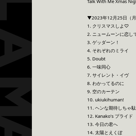
Talk With Me Xmas
▼2023年12月25日
1. クリスマスしよ♡
2. ニュームーンに恋し
3. ゲッダーン！
4. それぞれのミライ
5. Doubt
6. 一味同心
7. サイレント・イヴ
8. わかってるのに
9. 空のカーテン
10. ukiukihuman!
11. ヘンな期待しちゃ
12. Kanako’s プライド
13. 今日の君へ
14. 太陽とえくぼ