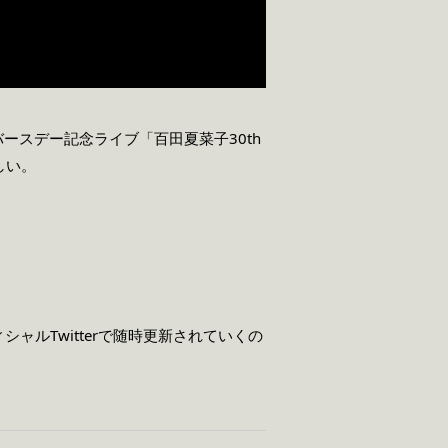
のバースデー記念ライブ「百田夏菜子30th
しい。
ャルTwitterで随時更新されていくの