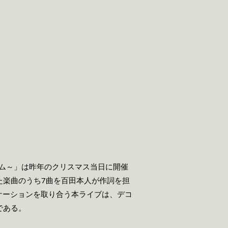
レラタイム～」は昨年のクリスマス当日に開催
た楽曲のうち7曲を百田本人が作詞を担
ュニケーションを取り合う本ライブは、デコ
である。