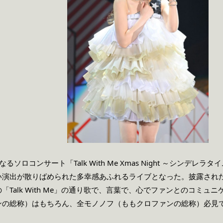
ソロコンサート「Talk With Me Xmas Night ～シンデ
い演出が散りばめられた多幸感あふれるライブとなった。披露され
「Talk With Me」の通り歌で、言葉で、心でファンとのコミ
ンの総称）はもちろん、全モノノフ（ももクロファンの総称）必見