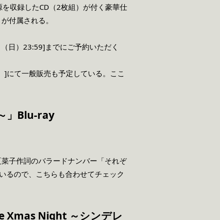
源を収録したCD（2枚組）が付く豪華仕
ード」が付属される。
（日）23:59]までにご予約いただく
hop）]にて一般販売も予定している。ここ
」Blu-ray
、百田夏菜子作詞のバラードナンバー「それぞ
ているので、こちらも合わせてチェック
 Xmas Night ～シンデレ