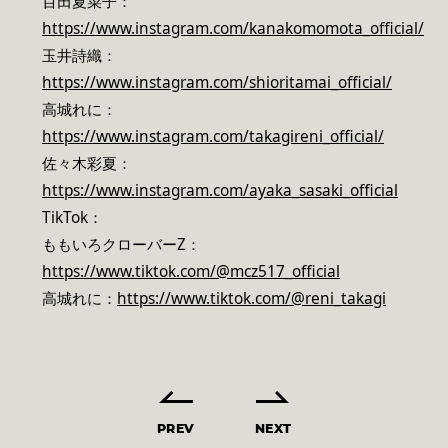
百田夏菜子：
https://www.instagram.com/kanakomomota_official/
玉井詩織：
https://www.instagram.com/shioritamai_official/
高城れに：
https://www.instagram.com/takagireni_official/
佐々木彩夏：
https://www.instagram.com/ayaka_sasaki_official
TikTok：
ももいろクローバーZ：
https://www.tiktok.com/@mcz517_official
高城れに：
https://www.tiktok.com/@reni_takagi
PREV
NEXT