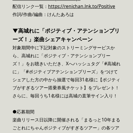
配信リンク一覧：
https://renichan.lnk.to/Positive
作詞/作曲/編曲：けんたあろは
▼
高城れに「ポジティブ・アテンションプリ
ーズ！」楽曲シェアキャンペーン
対象期間中に下記対象のストリーミングサービスか
ら、高城れに「ポジティブ・アテンションプリー
ズ！」をお聴きいただき、Xへハッシュタグ「#高城れ
に」「#ポジティブアテンションプリーズ」をつけて
シェアした方の中から抽選で毎回31名様に【ポジティ
ブがすぎるツアー搭乗券風チケット】をプレゼント！
さらに、毎回うち1名様には高城の直筆サイン入り！
●応募期間
楽曲リリース日以降に開催される「まるっと10年まる
ごとれにちゃんポジティブがすぎるツアー」の各ツア