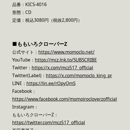
品番：KICS-4016
形態：CD
定価：税込3080円（税抜2,800円）
■
ももいろクローバーZ
公式サイト：
https://www.momoclo.net/
YouTube：
https://mcz.lnk.to/SUBSCRIBE
Twitter：
https://x.com/mcz517_official
Twitter(Label)：
https://x.com/momoclo_king_pr
LINE：
https://lin.ee/rOpyQmS
Facebook：
https://www.facebook.com/momoirocloverzofficial
Instagram：
ももいろクローバーZ：
https://twitter.com/mcz517_official