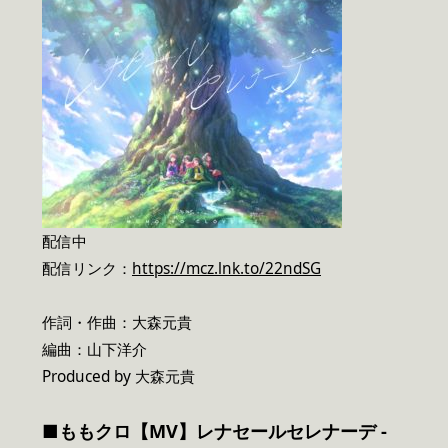
配信中
配信リンク：
https://mcz.lnk.to/22ndSG
作詞・作曲：大森元貴
編曲：山下洋介
Produced by 大森元貴
■ももクロ【MV】レナセールセレナーデ -