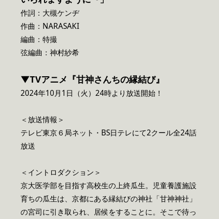
作詞：大槻ケンヂ
作曲：NARASAKI
編曲：特撮
弦編曲：神村紗希
▼TVアニメ『甘神さんちの縁結び』
2024年10月1日（火）24時より放送開始！
＜放送情報＞
テレビ東京６局ネット・BS日テレにて2クール全24話
放送
＜イントロダクション＞
京大医学部を目指す高校生の上終瓜生。児童養護施設
育ちの瓜生は、京都にある縁結びの神社「甘神神社」
の宮司に引き取られ、居候をすることに。そこで待っ