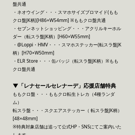
盤共通
・ネオウイング・・・スマホサイズブロマイド(もも
クロ盤JK柄)[H86×W54mm] ※ももクロ盤共通
・セブンネットショッピング・・・アクリルキーホル
ダー（転スラ盤JK柄）[H60×W55mm]
・@Loppi・HMV・・・スマホステッカー(転スラ盤JK
柄）[H70×W50mm]
・ELR Store・・・缶バッジ（転スラ盤JK柄）※もも
クロ盤共通
▼「レナセールセレナーデ」応援店舗特典
ももクロ盤・・・ももクロ転生トレカ（4種ランダ
ム）
転スラ盤・・・スクエアステッカー（ 転スラ盤JK柄）
[48×48mm]
※特典対象店舗は追って公式HP・SNSにてご案内いた
します。