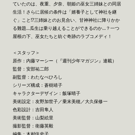
ていたのは、夜重、夕奈、朝姫の巫女三姉妹との同居
生活！さらに居候の条件は「婿養子として神社を継
ぐ」こと!?三姉妹とのお見合い、甘神神社に降りかか
る難題…瓜生は乗り越えることができるのか…？一つ
屋根の下、巫女たちと紡ぐ奇跡のラブコメディ！
＜スタッフ＞
原作：内藤マーシー（『週刊少年マガジン』連載）
監督：安部祐二郎
副監督：わたなべひろし
シリーズ構成：蒼樹靖子
キャラクターデザイン：飯塚晴子
美術設定：友野加世子／乗末美穂／大久保修一
色彩設計：吉田隼人
美術監督：山梨絵里
撮影監督：衛藤英毅
編集：木村佳史子