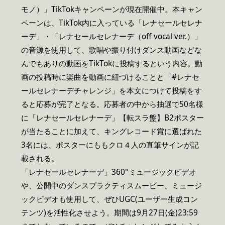
モノ）」TikTokキャンペーンが現在開催中。本キャン
ペーンは、TikTok内に入っている「レナセールセレナ
ーデ」・「レナセールセレナーデ（off vocal ver.）」
の音源を使用して、歌唱や振り付けダンス動画などな
んでもありの動画をTikTokに投稿するという内容。動
画の投稿時に楽曲を動画に紐づけることと「#レナセ
ールセレナーデチャレンジ」を本文につけて投稿をす
ると応募が完了となる。応募者の中から抽選で50名様
に「レナセールセレナーデ」【転スラ盤】B2ポスター
が当たることに加えて、キングレコード賞に選ばれた
3名には、ポスターにももクロ４人の直筆サインが記
載される。
「レナセールセレナーデ」360°ミュージックビデオ
や、公開中のダンスプラクティスムービー、ミュージ
ックビデオも使用して、ぜひUGC(ユーザー生成コン
テンツ)を活性化させよう。期間は9月27日(金)23:59