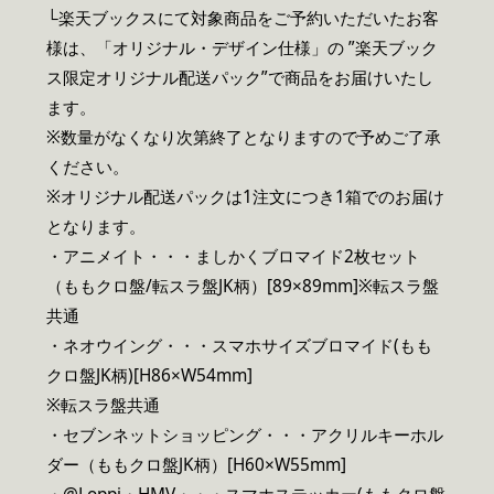
└楽天ブックスにて対象商品をご予約いただいたお客
様は、「オリジナル・デザイン仕様」の ”楽天ブック
ス限定オリジナル配送パック”で商品をお届けいたし
ます。
※数量がなくなり次第終了となりますので予めご了承
ください。
※オリジナル配送パックは1注文につき1箱でのお届け
となります。
・アニメイト・・・ましかくブロマイド2枚セット
（ももクロ盤/転スラ盤JK柄）[89×89mm]※転スラ盤
共通
・ネオウイング・・・スマホサイズブロマイド(もも
クロ盤JK柄)[H86×W54mm]
※転スラ盤共通
・セブンネットショッピング・・・アクリルキーホル
ダー（ももクロ盤JK柄）[H60×W55mm]