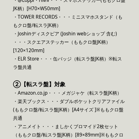
・@Loppi・HMV・・・スマホステッカー(ももクロ盤
JK柄）[H70×W50mm]
・TOWER RECORDS・・・ミニスマホスタンド（も
もクロ盤/転スラJK柄）
・Joshinディスクピア (Joshin webショップ 含む)
・・・スクエアステッカー（ももクロ盤JK柄）
[120×120mm]
・ELR Store・・・缶バッジ（転スラ盤JK柄）※転ス
ラ盤共通
②【転スラ盤】対象
・Amazon.co.jp・・・メガジャケ（転スラ盤JK柄）
・楽天ブックス・・・ダブルポケットクリアファイル
(ももクロ盤/転スラ盤JK柄）[A4サイズ ]※ももクロ盤
共通
・アニメイト・・・ましかくブロマイド2枚セット
（ももクロ盤/転スラ盤JK柄）[89×89mm]※ももクロ