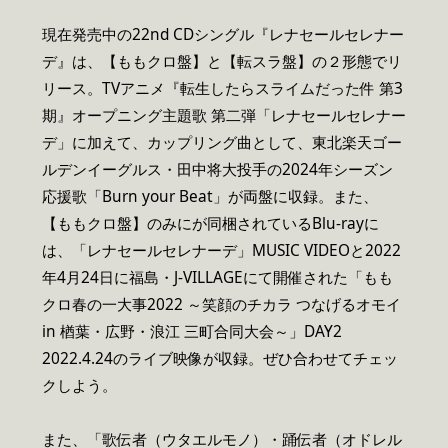
現在発売中の22nd CDシングル『レナセールセレナー
デ』は、【ももクロ盤】と【転スラ盤】の２形態でリ
リース。TVアニメ『転生したらスライムだった件 第3
期』オープニング主題歌 第二弾「レナセールセレナー
デ」に加えて、カップリング曲として、東北楽天ゴー
ルデンイーグルス・田中将大投手の2024年シーズン
応援歌「Burn your Beat」が両盤に収録。また、
【ももクロ盤】のみにが同梱されているBlu-rayに
は、「レナセールセレナーデ」MUSIC VIDEOと2022
年4月24日に福島・J-VILLAGEにて開催された「もも
クロ春の一大事2022 ～笑顔のチカラ つなげるオモイ
in 楢葉・広野・浪江 三町合同大会～」DAY2
2022.4.24のライブ映像が収録。ぜひ合わせてチェッ
クしよう。
また、「歌伝者（ウタエルモノ）・踊伝者（オドレル