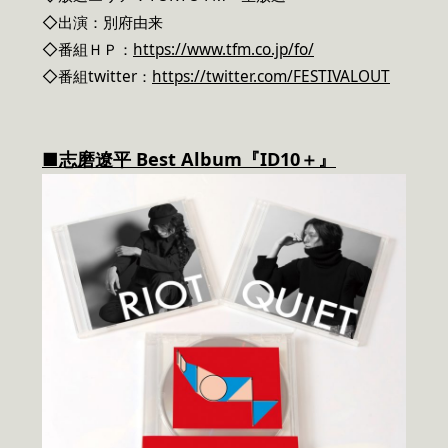
◇出演：別府由来
◇番組ＨＰ：
https://www.tfm.co.jp/fo/
◇番組twitter：
https://twitter.com/FESTIVALOUT
■志磨遼平 Best Album『ID10＋』