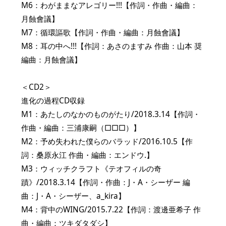
M6：わがままなアレゴリー!!!【作詞・作曲・編曲：
月蝕會議】
M7：循環謳歌【作詞・作曲・編曲：月蝕會議】
M8：耳の中へ!!!【作詞：あさのますみ 作曲：山本 奨
編曲：月蝕會議】
＜CD2＞
進化の過程CD収録
M1：あたしのなかのものがたり/2018.3.14【作詞・
作曲・編曲：三浦康嗣（□□□）】
M2：予め失われた僕らのバラッド/2016.10.5【作
詞：桑原永江 作曲・編曲：エンドウ.】
M3：ウィッチクラフト《テオフィルの奇
蹟》/2018.3.14【作詞・作曲：J・A・シーザー 編
曲：J・A・シーザー、a_kira】
M4：背中のWING/2015.7.22【作詞：渡邊亜希子 作
曲・編曲：ツキダタダシ】