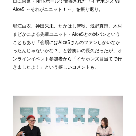
日に東京・NHKホールで開催された「イヤホンズ vs
Aice
5
～それがユニット！～」を振り返り。
堀江由衣、神田朱未、たかはし智秋、浅野真澄、木村
まどかによる先輩ユニット・Aice
5
との対バンという
こともあり「会場にはAice
5
さんのファンしかいなか
ったんじゃないかな？」と苦笑いの長久だったが、オ
ンラインイベント参加者から「イヤホンズ目当てで行
きましたよ！」という嬉しいコメントも。