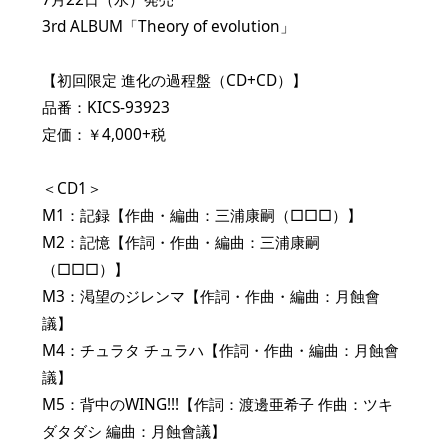
3rd ALBUM「Theory of evolution」
【初回限定 進化の過程盤（CD+CD）】
品番：KICS-93923
定価：￥4,000+税
＜CD1＞
M1：記録【作曲・編曲：三浦康嗣（□□□）】
M2：記憶【作詞・作曲・編曲：三浦康嗣
（□□□）】
M3：渇望のジレンマ【作詞・作曲・編曲：月蝕會
議】
M4：チュラタ チュラハ【作詞・作曲・編曲：月蝕會
議】
M5：背中のWING!!!【作詞：渡邊亜希子 作曲：ツキ
ダタダシ 編曲：月蝕會議】