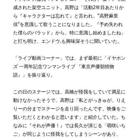
成された架空ユニット。高野は「活動2年目あたりか
ら『キャラクターは忘れて』と言われ、“高野麻里
佳”を意識して歌うことになりました。『予め失われ
た僕らのバラッド』から、特に意識し始めましたね」
と打ち明け、エンドウ.も興味深そうに聞いていた。
「ライブ動画コーナー」では、まず最初に「イヤホン
ズ 一周年記念ワンマンライブ 『東京声優朝焼物
語』」を振り返り。
この日のステージでは、高橋が怪我をしていて満足に
動けなかったそうで、高野は「私とがっきゅが、りえ
りーの分までステージを走り回ったんです。映像をご
覧いただくとわかると思います」と紹介していた。ち
なみに『それが声優！』では長久が演じる「萌咲いち
ご」が同じように怪我をしてしまうシーンがあり、