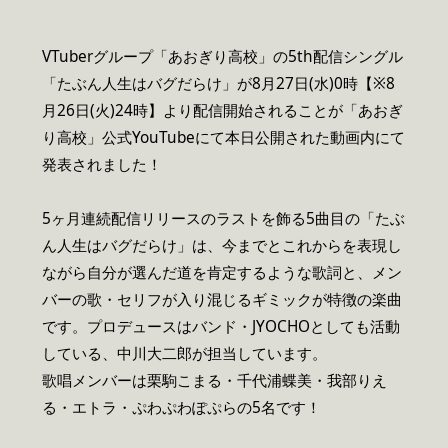
VTuberグループ「あおぎり高校」の5th配信シングル
「たぶん人生はバグだらけ」が8月27日(水)0時【※8
月26日(火)24時】より配信開始されることが「あおぎ
り高校」公式YouTubeにて本日公開された動画内にて
発表されました！
5ヶ月連続配信リリースのラストを飾る5曲目の「たぶ
ん人生はバグだらけ」は、今までとこれからを表現し
ながら自分が選んだ道を肯定するような歌詞と、メン
バーの歌・セリフが入り混じるギミックが特徴の楽曲
です。プロデュースはバンド・JYOCHOとしても活動
している、中川大二郎が担当しています。
歌唱メンバーは栗駒こまる・千代浦蝶美・我部りえ
る・エトラ・ぷわぷわぽぷらの5名です！