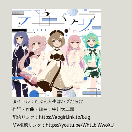
タイトル：たぶん人生はバグだらけ
作詞・作曲・編曲：中川大二郎
配信リンク：
https://aogiri.lnk.to/bug
MV視聴リンク：
https://youtu.be/WhtLblWwoXU