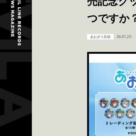
売記念グ
つですか
26.01.20
あおぎり高校