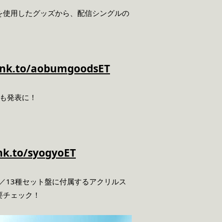
を使用したグッズから、配信シングルの
i.lnk.to/aobumgoodsET
も発表に！
lnk.to/syogyoET
ソロ盤／13種セット盤に付属するアクリルス
要チェック！