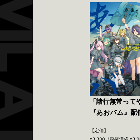
「諸行無常って
『あおバム』配
【定価】
¥3,300（税抜価格 ¥3,