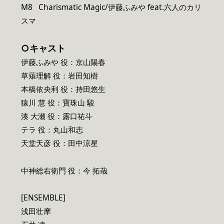
M8 Charismatic Magic/伊藤ふみや feat.六人のカリ
スマ
○キャスト
伊藤ふみや 役：京山陽春
草薙理解 役：岩田知樹
本橋依央利 役：持田悠生
猿川 慧 役：寶珠山 駿
湊 大瀬 役：露口祐斗
テラ 役：丸山和志
天堂天彦 役：田中涼星
中神総右衛門 役：今 拓哉
[ENSEMBLE]
浅田壮摩