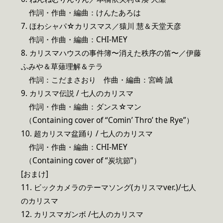
作詞・作曲・編曲：けんたあろは
7
. ほわシャパ☆カリスマス／猿川 慧＆天堂天彦
作詞・作曲・編曲：CHI-MEY
8
. カリスマハウスの事件簿〜消えた秩序の笛〜／伊藤
ふみや＆草薙理解＆テラ
作詞：こだまさおり 作曲・編曲：宮崎 誠
9
. カリスマ伝説 / 七人のカリスマ
作詞・作曲・編曲：ダンス☆マン
（Containing cover of “Comin’ Thro’ the Rye”）
10.
超カリスマ盆踊り / 七人のカリスマ
作詞・作曲・編曲：CHI-MEY
（Containing cover of “炭坑節”）
[おまけ]
11.
ビックカメラのテーマソング(カリスマver.)/七人
のカリスマ
12. カリスマガンボ /七人のカリスマ