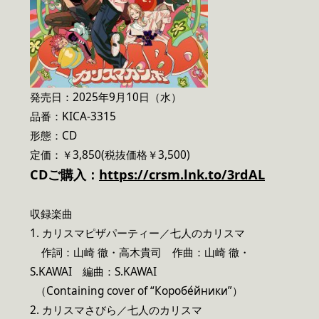
発売日：2025年9月10日（水）
品番：KICA-3315
形態：CD
定価：￥3,850(税抜価格￥3,500)
CDご購入：
https://crsm.lnk.to/3rdAL
収録楽曲
1. カリスマピザパーティー／七人のカリスマ
作詞：山崎 徹・高木貴司 作曲：山崎 徹・
S.KAWAI 編曲：S.KAWAI
（Containing cover of “Коробе́йники”）
2. カリスマさびら／七人のカリスマ