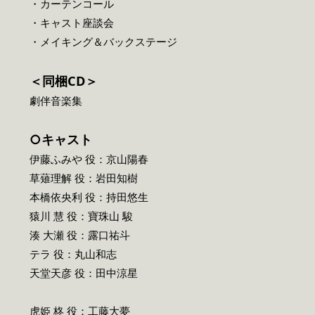
・カーテンコール
・キャスト座談会
・メイキング＆バックステージ
＜同梱CD＞
劇伴音楽集
○キャスト
伊藤ふみや 役：京山陽春
草薙理解 役：岩田知樹
本橋依央利 役：持田悠生
猿川 慧 役：寶珠山 駿
湊 大瀬 役：露口祐斗
テラ 役：丸山和志
天堂天彦 役：田中涼星
虎姫 柊 役：工藤大夢