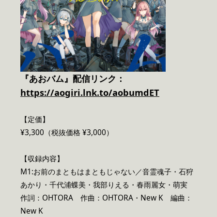
『あおバム』配信リンク：
https://aogiri.lnk.to/aobumdET
【定価】
¥3,300（税抜価格 ¥3,000）
【収録内容】
M1:お前のまともはまともじゃない／音霊魂子・石狩
あかり・千代浦蝶美・我部りえる・春雨麗女・萌実
作詞：OHTORA 作曲：OHTORA・New K 編曲：
New K