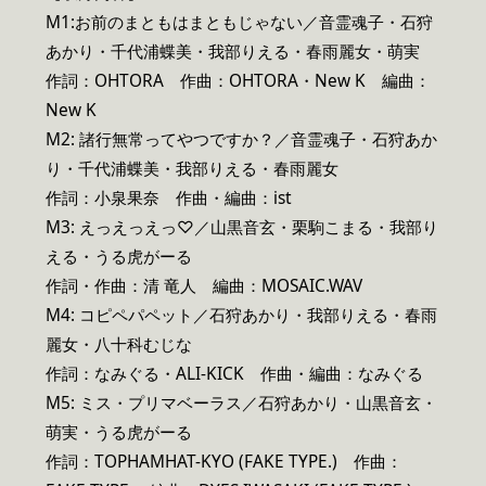
M1:お前のまともはまともじゃない／音霊魂子・石狩
あかり・千代浦蝶美・我部りえる・春雨麗女・萌実
作詞：OHTORA 作曲：OHTORA・New K 編曲：
New K
M2: 諸行無常ってやつですか？／音霊魂子・石狩あか
り・千代浦蝶美・我部りえる・春雨麗女
作詞：小泉果奈 作曲・編曲：ist
M3: えっえっえっ♡／山黒音玄・栗駒こまる・我部り
える・うる虎がーる
作詞・作曲：清 竜人 編曲：MOSAIC.WAV
M4: コピペパペット／石狩あかり・我部りえる・春雨
麗女・八十科むじな
作詞：なみぐる・ALI-KICK 作曲・編曲：なみぐる
M5: ミス・プリマベーラス／石狩あかり・山黒音玄・
萌実・うる虎がーる
作詞：TOPHAMHAT-KYO (FAKE TYPE.) 作曲：