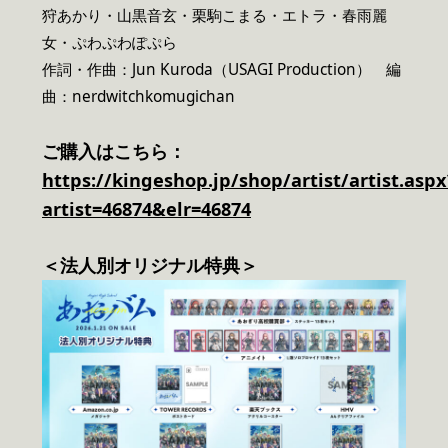
狩あかり・山黒音玄・栗駒こまる・エトラ・春雨麗
女・ぷわぷわぽぷら
作詞・作曲：Jun Kuroda（USAGI Production） 編
曲：nerdwitchkomugichan
ご購入はこちら：
https://kingeshop.jp/shop/artist/artist.aspx
artist=46874&elr=46874
＜法人別オリジナル特典＞