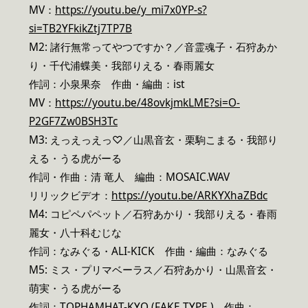
MV：
https://youtu.be/y_mi7x0YP-s?
si=TB2YFkikZtj7TP7B
M2: 諸行無常ってやつですか？／音霊魂子・石狩あか
り・千代浦蝶美・我部りえる・春雨麗女
作詞：小泉果奈 作曲・編曲：ist
MV：
https://youtu.be/48ovkjmkLME?si=O-
P2GF7Zw0BSH3Tc
M3: えっえっえっ♡／山黒音玄・栗駒こまる・我部り
える・うる虎がーる
作詞・作曲：清 竜人 編曲：MOSAIC.WAV
リリックビデオ：
https://youtu.be/ARKYXhaZBdc
M4: コピペパペット／石狩あかり・我部りえる・春雨
麗女・八十科むじな
作詞：なみぐる・ALI-KICK 作曲・編曲：なみぐる
M5: ミス・プリマベーラス／石狩あかり・山黒音玄・
萌実・うる虎がーる
作詞：TOPHAMHAT-KYO (FAKE TYPE.) 作曲：