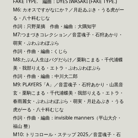
FAKE TYPE. 編曲：DYES IWASAKI (FAKE TYPE.)
M6: カオスですがなにか？／月赴ゐぶき・うる虎がー
る・八十科むじな
作詞：只野菜摘 作曲・編曲：大隅知宇
M7:つまづきコレクション／音霊魂子・石狩あかり・
萌実・ぷわぷわぽぷら
作詞・作曲・編曲 : くじら
M8:たぶん人生はバグだらけ／栗駒こまる・千代浦蝶
美・我部りえる・エトラ・ぷわぷわぽぷら
作詞・作曲・編曲：中川大二郎
M9: PLAYERS「A」／音霊魂子・石狩あかり・山黒音
玄・栗駒こまる・千代浦蝶美・我部りえる・エトラ・
春雨麗女・ぷわぷわぽぷら・萌実・月赴ゐぶき・うる
虎がーる・八十科むじな
作詞・作曲・編曲：invisible manners（平山大介・
福山 整）
M10: トリコロール・ステップ 2025／音霊魂子・石