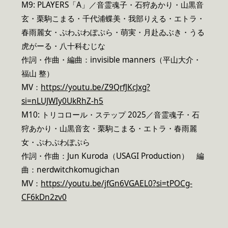
M9: PLAYERS「A」／音霊魂子・石狩あかり・山黒音
玄・栗駒こまる・千代浦蝶美・我部りえる・エトラ・
春雨麗女・ぷわぷわぽぷら・萌実・月赴ゐぶき・うる
虎がーる・八十科むじな
作詞・作曲・編曲：invisible manners（平山大介・
福山 整）
MV：
https://youtu.be/Z9QrfJKcJxg?
si=nLUJWIy0UkRhZ-h5
M10: トリコロール・ステップ 2025／音霊魂子・石
狩あかり・山黒音玄・栗駒こまる・エトラ・春雨麗
女・ぷわぷわぽぷら
作詞・作曲：Jun Kuroda（USAGI Production） 編
曲：nerdwitchkomugichan
MV：
https://youtu.be/jfGn6VGAEL0?si=tPOCg-
CF6kDn2zv0