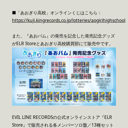
■「あおぎり高校」オンラインくじはこちら：
https://kuji.kingrecords.co.jp/lotteries/aogirihighschool
また、『あおバム』の発売を記念した発売記念グッズ
がELR Storeとあおぎり高校購買部にて販売中です。
EVIL LINE RECORDSの公式オンラインストア『ELR
Store』で販売される各メンバーソロ盤／13種セット