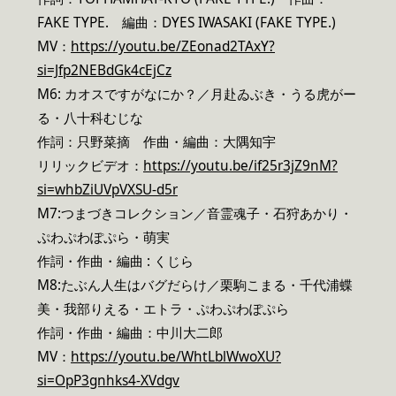
FAKE TYPE. 編曲：DYES IWASAKI (FAKE TYPE.)
MV：
https://youtu.be/ZEonad2TAxY?
si=Jfp2NEBdGk4cEjCz
M6: カオスですがなにか？／月赴ゐぶき・うる虎がー
る・八十科むじな
作詞：只野菜摘 作曲・編曲：大隅知宇
リリックビデオ：
https://youtu.be/if25r3jZ9nM?
si=whbZiUVpVXSU-d5r
M7:つまづきコレクション／音霊魂子・石狩あかり・
ぷわぷわぽぷら・萌実
作詞・作曲・編曲 : くじら
M8:たぶん人生はバグだらけ／栗駒こまる・千代浦蝶
美・我部りえる・エトラ・ぷわぷわぽぷら
作詞・作曲・編曲：中川大二郎
MV：
https://youtu.be/WhtLblWwoXU?
si=OpP3gnhks4-XVdgv