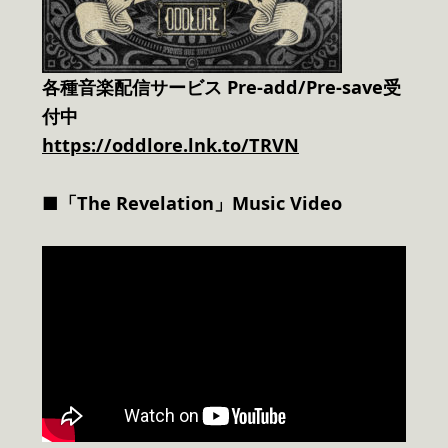
各種音楽配信サービス Pre-add/Pre-save受
付中
https://oddlore.lnk.to/TRVN
■「The Revelation」Music Video