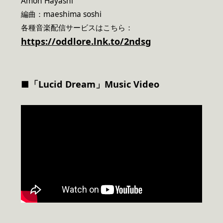
Amon Hayashi
編曲：maeshima soshi
各種音楽配信サービスはこちら：
https://oddlore.lnk.to/2ndsg
■「Lucid Dream」Music Video