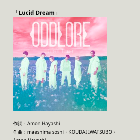
「Lucid Dream」
作詞：Amon Hayashi
作曲：maeshima soshi・KOUDAI IWATSUBO・