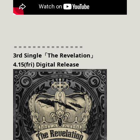
＝＝＝＝＝＝＝＝＝＝＝＝＝＝＝
3rd Single「The Revelation」
4.15(fri) Digital Release