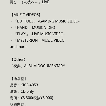
再び、その先へ～」LIVE
【MUSIC VIDEOS】
・「BUTTOBI!」 -GAMING MUSIC VIDEO-
・「HAND」 MUSIC VIDEO
・「PLAY!」 -LIVE MUSIC VIDEO-
・「MYSTERION」MUSIC VIDEO
and more…
【Other】
「祝典」ALBUM DOCUMENTARY
【通常盤】
品番：KICS-4053
形態：CD only
定価：¥3,300(税抜¥3,000)
収録内容：