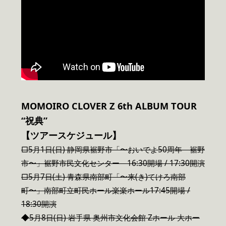
MOMOIRO CLOVER Z 6th ALBUM TOUR
“祝典”
【ツアースケジュール】
□5月1日(日) 静岡県裾野市「〜おいでよ50周年 裾野
市〜」裾野市民文化センター 16:30開場 / 17:30開演
□5月7日(土) 青森県南部町「〜来(き)てけろ南部
町〜」南部町立町民ホール楽楽ホール17:45開場 /
18:30開演
◆5月8日(日) 岩手県 奥州市文化会館 Zホール 大ホー