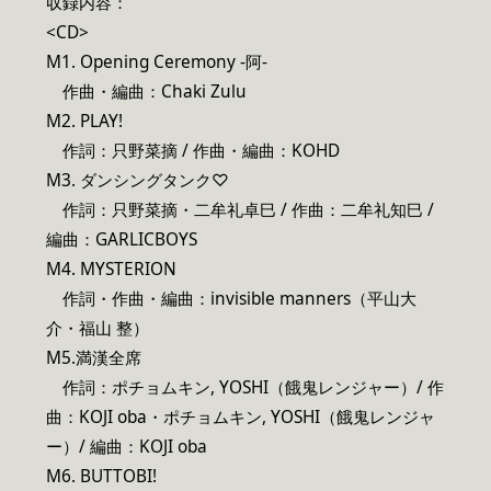
収録内容：
<CD>
M1. Opening Ceremony -阿-
作曲・編曲：Chaki Zulu
M2. PLAY!
作詞：只野菜摘 / 作曲・編曲：KOHD
M3. ダンシングタンク♡
作詞：只野菜摘・二牟礼卓巳 / 作曲：二牟礼知巳 /
編曲：GARLICBOYS
M4. MYSTERION
作詞・作曲・編曲：invisible manners（平山大
介・福山 整）
M5.満漢全席
作詞：ポチョムキン, YOSHI（餓鬼レンジャー）/ 作
曲：KOJI oba・ポチョムキン, YOSHI（餓鬼レンジャ
ー）/ 編曲：KOJI oba
M6. BUTTOBI!