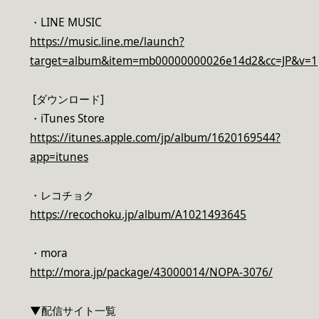
・LINE MUSIC
https://music.line.me/launch?
target=album&item=mb00000000026e14d2&cc=JP&v=1
[ダウンロード]
・iTunes Store
https://itunes.apple.com/jp/album/1620169544?
app=itunes
・レコチョク
https://recochoku.jp/album/A1021493645
・mora
http://mora.jp/package/43000014/NOPA-3076/
▼配信サイト一覧