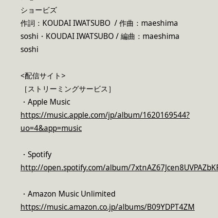
ショービズ
作詞：KOUDAI IWATSUBO / 作曲：maeshima
soshi・KOUDAI IWATSUBO / 編曲：maeshima
soshi
<配信サイト>
［ストリーミングサービス］
・Apple Music
https://music.apple.com/jp/album/1620169544?
uo=4&app=music
・Spotify
http://open.spotify.com/album/7xtnAZ67Jcen8UVPAZbK
・Amazon Music Unlimited
https://music.amazon.co.jp/albums/B09YDPT4ZM