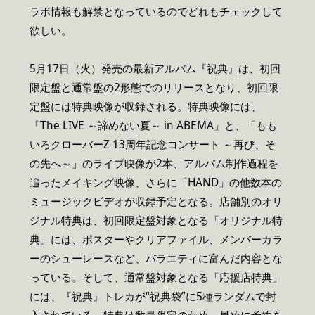
ラボ情報も解禁となっているのでどれもチェックして
欲しい。
5月17日（火）発売の最新アルバム『祝典』は、初回
限定盤と通常盤の2形態でのリリースとなり、初回限
定盤には特典映像が収録される。特典映像には、
「The LIVE ～諦めない夏～ in ABEMA」と、「もも
いろクローバーZ 13周年記念コンサート ～再び、そ
の先へ～」のライブ映像が2本、アルバム制作過程を
追ったメイキング映像、さらに「HAND」の他数本の
ミュージックビデオが収録予定となる。店舗別のオリ
ジナル特典は、初回限定盤対象となる「オリジナル特
典」には、ポスターやクリアファイル、メンバーカラ
ーのシューレースなど、バラエティに富んだ内容とな
っている。そして、通常盤対象となる「応援店特典」
には、『祝典』トレカが“祝典袋”に5種ランダムで封