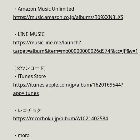
・Amazon Music Unlimited
https://music.amazon.co.jp/albums/B09XXN3LXS
・LINE MUSIC
https://music.line.me/launch?
target=album&item=mb00000000026d574f&cc=JP&v=1
[ダウンロード]
・iTunes Store
https://itunes.apple.com/jp/album/1620169544?
app=itunes
・レコチョク
https://recochoku.jp/album/A1021402584
・mora