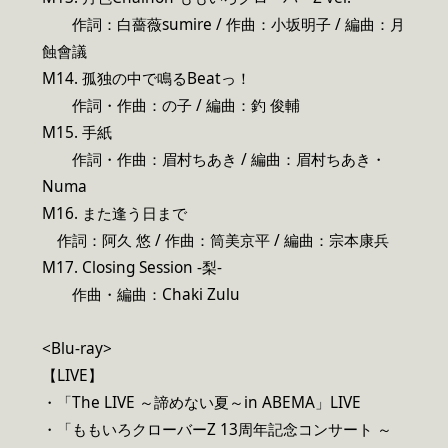
作詞：白薔薇sumire / 作曲：小坂明子 / 編曲：月
蝕會議
M14. 孤独の中で鳴るBeatっ！
作詞・作曲：の子 / 編曲：釣 俊輔
M15. 手紙
作詞・作曲：眉村ちあき / 編曲：眉村ちあき・
Numa
M16. また逢う日まで
作詞：阿久 悠 / 作曲：筒美京平 / 編曲：宗本康兵
M17. Closing Session -梨-
作曲・編曲：Chaki Zulu
<Blu-ray>
【LIVE】
・「The LIVE ～諦めない夏～in ABEMA」LIVE
・「ももいろクローバーZ 13周年記念コンサート ～