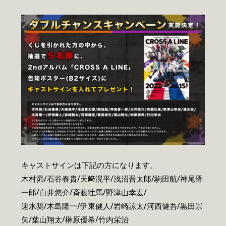
キャストサインは下記の方になります。
木村昴/石谷春貴/天﨑滉平/浅沼晋太郎/駒田航/神尾晋
一郎/白井悠介/斉藤壮馬/野津山幸宏/
速水奨/木島隆一/伊東健人/岩崎諒太/河西健吾/黒田崇
矢/葉山翔太/榊原優希/竹内栄治