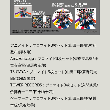
アニメイト：ブロマイド3枚セット(山田一郎/飴村乱
数/白膠木簓)
Amazon.co.jp：ブロマイド3枚セット(碧棺左馬刻/神
宮寺寂雷/波羅夷空却)
TSUTAYA：ブロマイド3枚セット(山田二郎/夢野幻太
郎/躑躅森盧笙)
TOWER RECORDS：ブロマイド3枚セット(入間銃兎/
伊弉冉一二三/四十物十四)
ゲーマーズ：ブロマイド3枚セット(山田三郎/有栖川
帝統/天谷奴零)