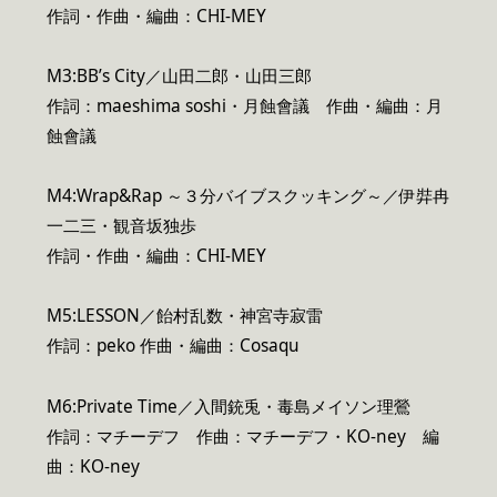
作詞・作曲・編曲：CHI-MEY
M3:BB’s City／山田二郎・山田三郎
作詞：maeshima soshi・月蝕會議 作曲・編曲：月
蝕會議
M4:Wrap&Rap ～３分バイブスクッキング～／伊弉冉
一二三・観音坂独歩
作詞・作曲・編曲：CHI-MEY
M5:LESSON／飴村乱数・神宮寺寂雷
作詞：peko 作曲・編曲：Cosaqu
M6:Private Time／入間銃兎・毒島メイソン理鶯
作詞：マチーデフ 作曲：マチーデフ・KO-ney 編
曲：KO-ney