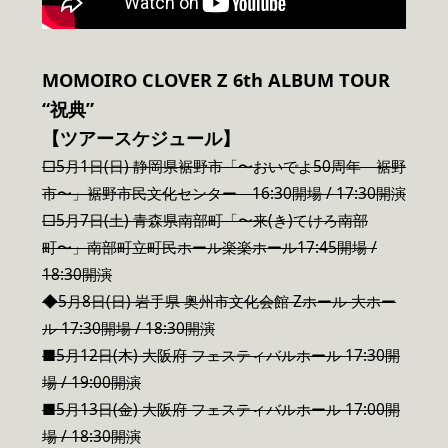
MOMOIRO CLOVER Z 6th ALBUM TOUR
“祝典”
【ツアースケジュール】
□5月1日(日) 静岡県裾野市「〜おいでよ50周年 裾野
市〜」裾野市民文化センター 16:30開場 / 17:30開演
□5月7日(土) 青森県南部町「〜来(き)てけろ南部
町〜」南部町立町民ホール楽楽ホール17:45開場 /
18:30開演
◆5月8日(日) 岩手県 奥州市文化会館 Zホール 大ホー
ル 17:30開場 / 18:30開演
■5月12日(木) 大阪府 フェスティバルホール 17:30開
場 / 19:00開演
■5月13日(金) 大阪府 フェスティバルホール 17:00開
場 / 18:30開演