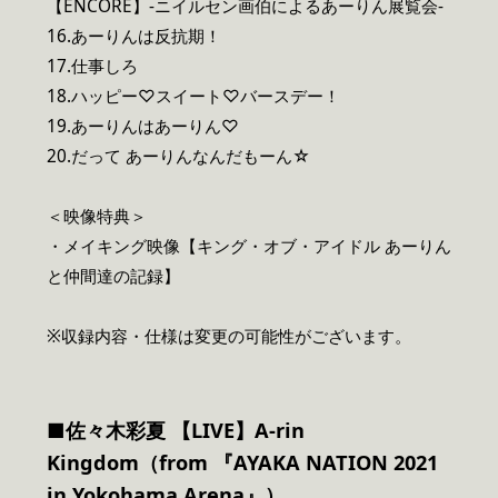
【ENCORE】-ニイルセン画伯によるあーりん展覧会-
16.あーりんは反抗期！
17.仕事しろ
18.ハッピー♡スイート♡バースデー！
19.あーりんはあーりん♡
20.だって あーりんなんだもーん☆
＜映像特典＞
・メイキング映像【キング・オブ・アイドル あーりん
と仲間達の記録】
※収録内容・仕様は変更の可能性がございます。
■佐々木彩夏 【LIVE】A-rin
Kingdom（from 『AYAKA NATION 2021
in Yokohama Arena』）