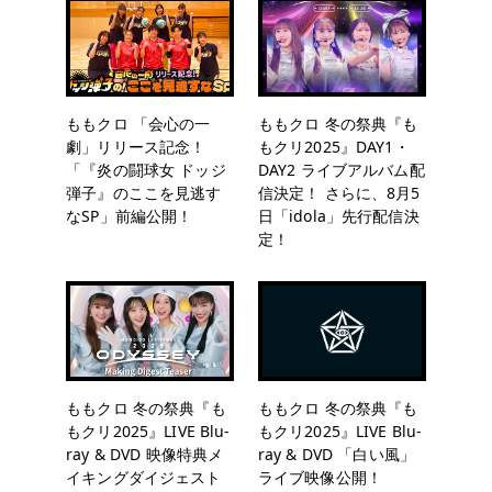
ももクロ 「会心の一
ももクロ 冬の祭典『も
劇」リリース記念！
もクリ2025』DAY1・
「『炎の闘球女 ドッジ
DAY2 ライブアルバム配
弾子』のここを見逃す
信決定！ さらに、8月5
なSP」前編公開！
日「idola」先行配信決
定！
ももクロ 冬の祭典『も
ももクロ 冬の祭典『も
もクリ2025』LIVE Blu-
もクリ2025』LIVE Blu-
ray & DVD 映像特典メ
ray & DVD 「白い風」
イキングダイジェスト
ライブ映像公開！