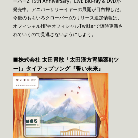
ーバーZ 15th Anniversary』LIVE Blu-ray & DVDが
発売中。アニバーサリーイヤーの展開が目白押しだ。
今後のももいろクローバーZのリリース追加情報は、
オフィシャルHPやオフィシャルTwitterで随時更新さ
れていくので見逃さないようにしよう。
■株式会社 太田胃散「太田漢方胃腸薬Ⅱ(ツ
ー)」タイアップソング『誓い未来』