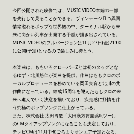
今回公開された映像では、MUSIC VIDEO本編の一部
を先行して見ることができる。ヴィンテージ且つ異国
情緒溢れるポップな世界観の中、ターミナル駅から未
来に向かい列車が出発する予感が描き出されている。
MUSIC VIDEOのフルバージョンは10月27日(金)21:00
に公開(予定)となるので楽しみに待とう。
本楽曲は、ももいろクローバーZとは初のタッグとな
るゆず・北川悠仁が楽曲を提供。作曲はももクロのボ
ーカルプロデュースを務めている岡田実音と北川の共
作曲になっている。結成15周年を迎えたももクロの未
来へ進んでいく決意を描いており、疾走感に抒情を伴
う究極のポップソングに仕上がっている。
また、株式会社 太田胃散「太田漢方胃腸薬Ⅱ(ツー)」
のCMタイアップソングになることも決定しており、
テレビCMは11月中旬ごろよりオンエア予定となる。