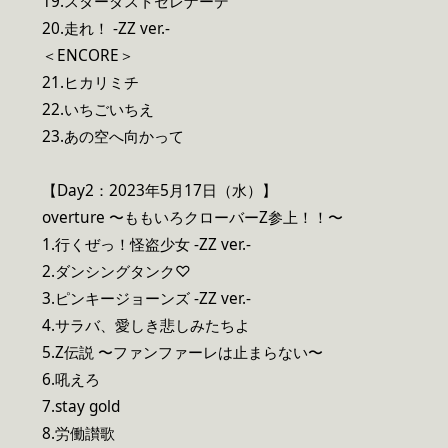
19.スターダストセレナーデ
20.走れ！ -ZZ ver.-
＜ENCORE＞
21.ヒカリミチ
22.いちごいちえ
23.あの空へ向かって
【Day2：2023年5月17日（水）】
overture 〜ももいろクローバーZ参上！！〜
1.行くぜっ！怪盗少女 -ZZ ver.-
2.ダンシングタンク♡
3.ピンキージョーンズ -ZZ ver.-
4.サラバ、愛しき悲しみたちよ
5.Z伝説 〜ファンファーレは止まらない〜
6.吼えろ
7.stay gold
8.労働讃歌