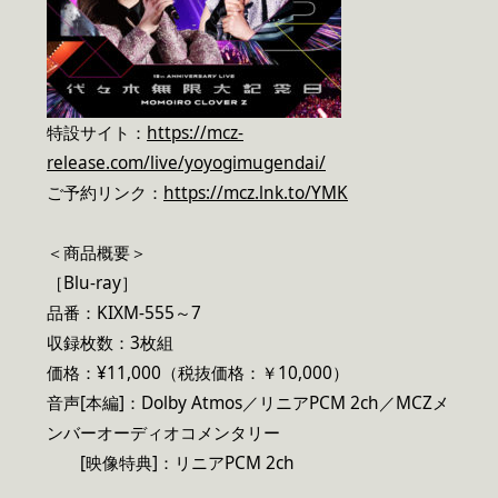
特設サイト：
https://mcz-
release.com/live/yoyogimugendai/
ご予約リンク：
https://mcz.lnk.to/YMK
＜商品概要＞
［Blu-ray］
品番：KIXM-555～7
収録枚数：3枚組
価格：¥11,000（税抜価格：￥10,000）
音声[本編]：Dolby Atmos／リニアPCM 2ch／MCZメ
ンバーオーディオコメンタリー
[映像特典]：リニアPCM 2ch