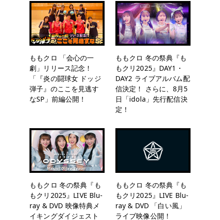
ももクロ 「会心の一
ももクロ 冬の祭典『も
劇」リリース記念！
もクリ2025』DAY1・
「『炎の闘球女 ドッジ
DAY2 ライブアルバム配
弾子』のここを見逃す
信決定！ さらに、8月5
なSP」前編公開！
日「idola」先行配信決
定！
ももクロ 冬の祭典『も
ももクロ 冬の祭典『も
もクリ2025』LIVE Blu-
もクリ2025』LIVE Blu-
ray & DVD 映像特典メ
ray & DVD 「白い風」
イキングダイジェスト
ライブ映像公開！