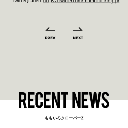
Twitter(Label):
https://twitter.com/momoclo_king_pr
PREV
NEXT
ももいろクローバーZ