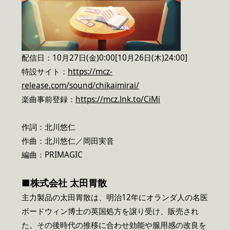
配信日：10月27日(金)0:00[10月26日(木)24:00]
特設サイト：
https://mcz-
release.com/sound/chikaimirai/
楽曲事前登録：
https://mcz.lnk.to/CiMi
作詞：北川悠仁
作曲：北川悠仁／岡田実音
編曲：PRIMAGIC
■株式会社 太田胃散
主力製品の太田胃散は、明治12年にオランダ人の名医
ボードウィン博士の英国処方を譲り受け、販売され
た。その後時代の推移に合わせ効能や服用感の改良を