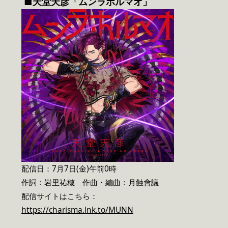
■天堂天彦「ムンラホルマオ」
配信日：7月7日(金)午前0時
作詞：岩里祐穂 作曲・編曲：月蝕會議
配信サイトはこちら：
https://charisma.lnk.to/MUNN