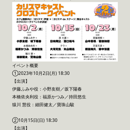
イベント概要
①2023年10月2日(月) 18:30
【出演】
伊藤ふみや役：小野友樹／坂下陽春
本橋依央利役：福原かつみ／持田悠生
猿川 慧役：細田健太／寶珠山駿
②10月15日(日) 18:30
【出演】