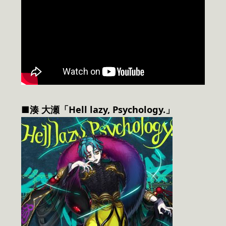
■湊 大瀬「Hell lazy, Psychology.」