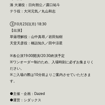
湊 大瀬役：日向朔公／露口祐斗
テラ役：大河元気／丸山和志
③10月23日(月) 18:30
【出演】
草薙理解役：山中真尋／岩田知樹
天堂天彦役：橋詰知久／田中涼星
※各公演19:00開演/20:30終演予定
※ワンオーダー制のため、入場時刻に必ずお集まりく
ださい。
※ご入場の際は10分前よりご案内させていただきま
す。
●主催・企画：Dazed
●運営：シダックス