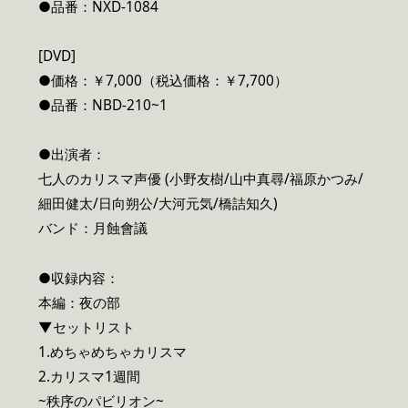
●品番：NXD-1084
[DVD]
●価格：￥7,000（税込価格：￥7,700）
●品番：NBD-210~1
●出演者：
七人のカリスマ声優 (小野友樹/山中真尋/福原かつみ/
細田健太/日向朔公/大河元気/橋詰知久)
バンド：月蝕會議
●収録内容：
本編：夜の部
▼セットリスト
1.めちゃめちゃカリスマ
2.カリスマ1週間
~秩序のパビリオン~