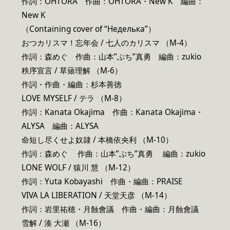
作詞：OHTORA 作曲：OHTORA・New K 編曲：
New K
（Containing cover of “Неделька”）
おつカリスマ！忘年会 / 七人のカリスマ （M-4）
作詞：森めぐ 作曲：山本”ぶち”真勇 編曲：zukio
秩序宣言 / 草薙理解 （M-6）
作詞・作曲・編曲：杉本善徳
LOVE MYSELF / テラ （M-8）
作詞：Kanata Okajima 作曲：Kanata Okajima・
ALYSA 編曲：ALYSA
命短し尽くせよ奴隷 / 本橋依央利 （M-10）
作詞：森めぐ 作曲：山本”ぶち”真勇 編曲：zukio
LONE WOLF / 猿川 慧 （M-12）
作詞：Yuta Kobayashi 作曲・編曲：PRAISE
VIVA LA LIBERATION / 天堂天彦 （M-14）
作詞：岩里祐穂・月蝕會議 作曲・編曲：月蝕會議
雪解 / 湊 大瀬 （M-16）