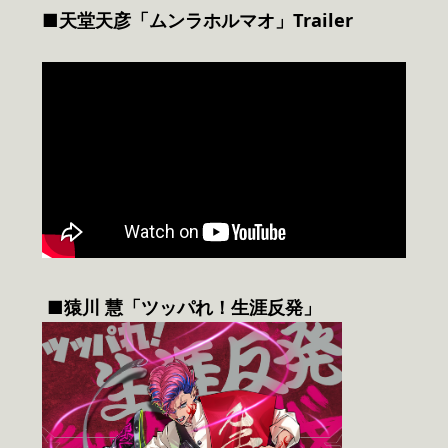
■天堂天彦「ムンラホルマオ」Trailer
■
猿川 慧「ツッパれ！生涯反発」