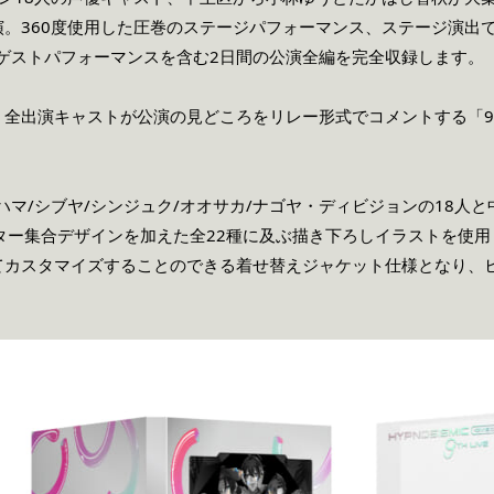
演。360度使用した圧巻のステージパフォーマンス、ステージ演出
は豪華ゲストパフォーマンスを含む2日間の公演全編を完全収録します。
演キャストが公演の見どころをリレー形式でコメントする「9th LIVE A
ハマ/シブヤ/シンジュク/オオサカ/ナゴヤ・ディビジョンの18人
ター集合デザインを加えた全22種に及ぶ描き下ろしイラストを使
カスタマイズすることのできる着せ替えジャケット仕様となり、ヒプマ