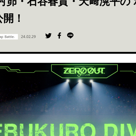
木村昴・石谷春貴・天﨑滉平の
公開！
24.02.29
 Battle-