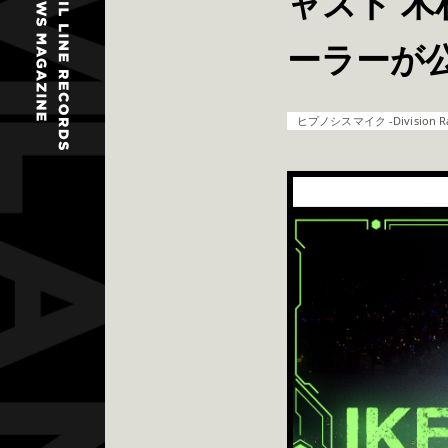
ャスト 
ーラーが
ヒプノシスマイク -Division Rap