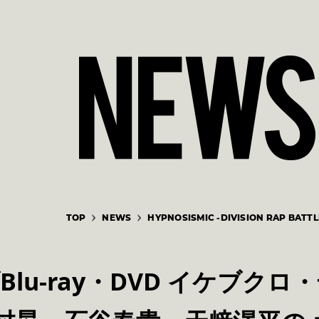
TOP
NEWS
HYPNOSISMIC -DIVISION RAP BATTL
ブBlu-ray・DVD イケブク