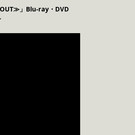
O OUT≫」Blu-ray・DVD
r