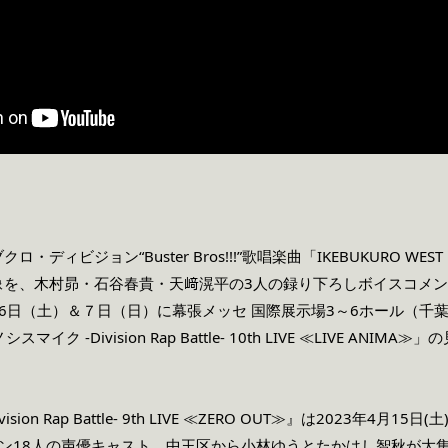
ディビジョン“Buster Bros!!!”歌唱楽曲「IKEBUKURO WEST
を、木村昴・石谷春貴・天﨑滉平の3人の録り下ろしボイスコメン
6日（土）＆７日（日）に幕張メッセ 国際展示場3～6ホール（千
マイク -Division Rap Battle- 10th LIVE ≪LIVE 
sion Rap Battle- 9th LIVE ≪ZERO OUT≫』は2023年4
ン18人の声優キャスト、中王区から小林ゆうとたかはし智秋が大集結