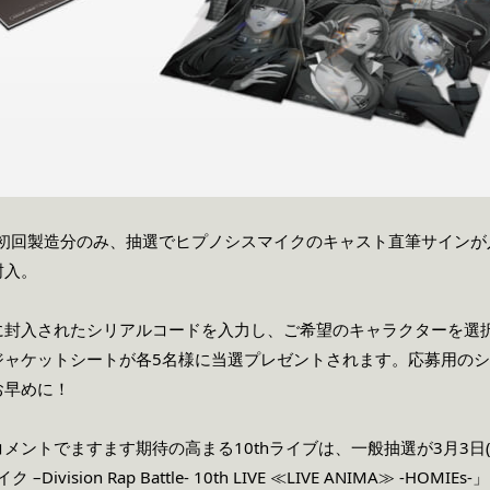
DVDの初回製造分のみ、抽選でヒプノシスマイクのキャスト直筆サイ
封入。
に封入されたシリアルコードを入力し、ご希望のキャラクターを選
ジャケットシートが各5名様に当選プレゼントされます。応募用の
お早めに！
メントでますます期待の高まる10thライブは、一般抽選が3月3日(
Division Rap Battle- 10th LIVE ≪LIVE ANIMA≫ -HO