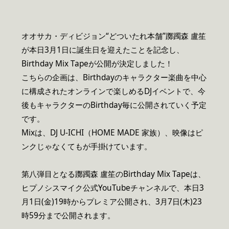
オオサカ・ディビジョン“どついたれ本舗”躑躅森 盧笙
が本日3月1日に誕生日を迎えたことを記念し、
Birthday Mix Tapeが公開が決定しました！
こちらの企画は、Birthdayのキャラクター楽曲を中心
に構成されたオンラインで楽しめるDJイベントで、今
後もキャラクターのBirthday毎に公開されていく予定
です。
Mixは、DJ U-ICHI（HOME MADE 家族）、映像はピ
ンクじゃなくてもが手掛けています。
第八弾目となる躑躅森 盧笙のBirthday Mix Tapeは、
ヒプノシスマイク公式YouTubeチャンネルで、本日3
月1日(金)19時からプレミア公開され、3月7日(木)23
時59分まで公開されます。