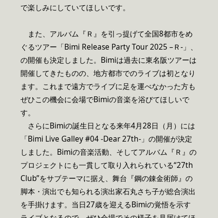
で楽しみにしていてほしいです。
また、アルバム『Ｒ』を引っ提げて全国8都市をめ
ぐるツアー「Bimi Release Party Tour 2025 –Ｒ-」、
の開催も決定しました。Bimiは過去に東名阪ツアーは
開催してきたものの、地方都市でのライブは初となり
ます。これまで遠方でライブに足を運べなかった方も
ぜひこの機会に会場でBimiの音楽を浴びてほしいで
す。
さらにBimiの誕生日となる来年4月28日（月）には
「Bimi Live Galley #04 -Dear 27th-」の開催が決定
しました。Bimiの音楽活動、そしてアルバム『Ｒ』の
プロジェクトにも一貫して取り入れられている“27th
Club”をサブテーマに据え、舞台『鋼の錬金術師』の
脚本・演出でも知られる演出家石丸さち子が総合演出
を手掛けます。当日27歳を迎えるBimiの覚悟を示す
ライブとなるので、ぜひ会場でその様子を見届けてほ