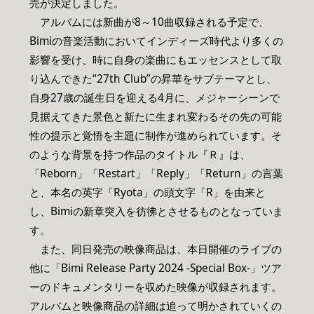
売が決定しました。
アルバムには新曲が8～10曲収録される予定で、
Bimiの音楽活動においてインディーズ時代より多くの
影響を受け、時に自身の楽曲にもエッセンスとして取
り込んできた“27th Club”の昇華をサブテーマとし、
自身27歳の誕生日を迎える4月に、メジャーシーンで
見据えてきた景色と新たに生まれ変わるその先の可能
性の提示と覚悟を主題に制作が進められています。そ
のような背景を持つ作品のタイトル『Ｒ』は、
「Reborn」「Restart」「Reply」「Return」の言葉
と、本名の英字「Ryota」の頭文字「R」を由来と
し、Bimiの新章突入を彷彿とさせるものとなっていま
す。
また、同日発売の映像商品は、本日開催のライブの
他に「Bimi Release Party 2024 -Special Box-」ツア
ーのドキュメンタリーを収めた映像が収録されます。
アルバムと映像商品の詳細は追って明かされていくの