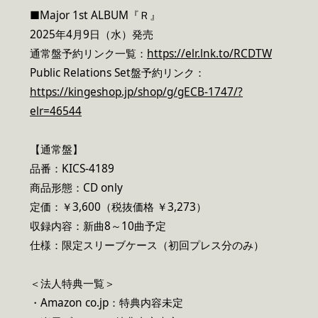
■Major 1st ALBUM『Ｒ』
2025年4月9日（水）発売
通常盤予約リンク一覧：
https://elr.lnk.to/RCDTW
Public Relations Set盤予約リンク：
https://kingeshop.jp/shop/g/gECB-1747/?
elr=46544
【通常盤】
品番：KICS-4189
商品形態：CD only
定価：￥3,600（税抜価格 ￥3,273）
収録内容：新曲8～10曲予定
仕様：限定スリーブケース（初回プレス分のみ）
＜法人特典一覧＞
・Amazon co.jp：特典内容未定