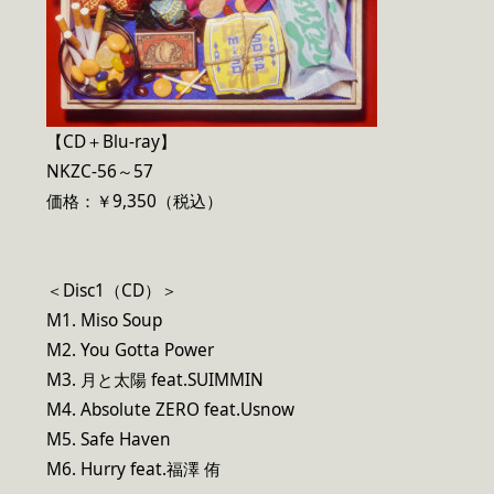
【CD＋Blu-ray】
NKZC-56～57
価格：￥9,350（税込）
＜Disc1（CD）＞
M1. Miso Soup
M2. You Gotta Power
M3. 月と太陽 feat.SUIMMIN
M4. Absolute ZERO feat.Usnow
M5. Safe Haven
M6. Hurry feat.福澤 侑