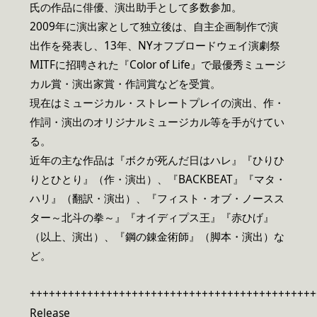
氏の作品に俳優、演出助手として多数参加。
2009年に演出家として独立後は、自主企画制作で演
出作を発表し、13年、NYオフブロードウェイ演劇祭
MITFに招聘された『Color of Life』で最優秀ミュージ
カル賞・演出家賞・作詞賞などを受賞。
現在はミュージカル・ストレートプレイの演出、作・
作詞・演出のオリジナルミュージカル等を手がけてい
る。
近年の主な作品は『ボクが死んだ日はハレ』『ひりひ
りとひとり』（作・演出）、『BACKBEAT』『マタ・
ハリ』（翻訳・演出）、『フィスト・オブ・ノースス
ター～北斗の拳～』『オイディプス王』『赤ひげ』
（以上、演出）、『鋼の錬金術師』（脚本・演出）な
ど。
+++++++++++++++++++++++++++++++++++++++++++++
Release