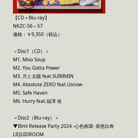
【CD＋Blu-ray】
NKZC-56～57
価格：￥9,350（税込）
＜Disc1（CD）＞
M1. Miso Soup
M2. You Gotta Power
M3. 月と太陽 feat.SUIMMIN
M4. Absolute ZERO feat.Usnow
M5. Safe Haven
M6. Hurry feat.福澤 侑
＜Disc2（Blu-ray）＞
▼Bimi Release Party 2024 -心色相環- @恵比寿
LIQUIDROOM