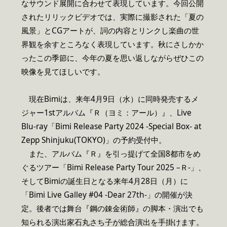
なサウンド展開に合わせて表現しています。今回公開
されたリリックビデオでは、実際に撮影された「夏の
風景」とCGアートが、詞の内容とリンクし楽曲の世
界観を余すところなく表現しています。秋にさしかか
ったこの季節に、今年の夏を思い返しながらぜひこの
映像を見てほしいです。
現在Bimiは、来年4月9日（水）に同時発売するメ
ジャー1stアルバム『Ｒ（ヨミ：アール）』、Live
Blu-ray「Bimi Release Party 2024 -Special Box- at
Zepp Shinjuku(TOKYO)」の予約受付中。
また、アルバム『Ｒ』を引っ提げて全国8都市をめ
ぐるツアー「Bimi Release Party Tour 2025 –Ｒ-」、
そしてBimiの誕生日となる来年4月28日（月）に
「Bimi Live Galley #04 -Dear 27th-」の開催が決
定。後者では舞台『鋼の錬金術師』の脚本・演出でも
知られる演出家石丸さち子が総合演出を手掛けます。